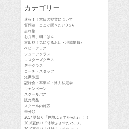
カテゴリー
速報！！本日の授業について
質問箱 ここが聞きたいQ＆A
忘れ物
お弁当、朝ごはん
富田林！気になるお店・地域情報♪
ベビークラス
ジュニアクラス
マスターズクラス
選手クラス
コーチ・スタッフ
短期教室
記録会・卒業式・泳力検定会
キャンペーン
スクールバス
販売商品
スクール内施設
未分類
2017 夏祭り「体験ふぇすたvol.2」！！
2018夏祭り「体験ふぇすたvol.３」
2019夏祭り「体験ふぇすたvol.４」