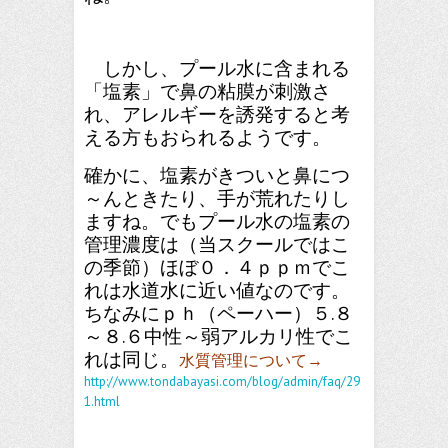
しかし、プール水に含まれる
「塩素」で鼻の粘膜が刺激さ
れ、アレルギーを誘発すると考
える方もおられるようです。
確かに、塩素がきついと鼻につ
～んときたり、手が荒れたりし
ますね。でもプール水の塩素の
管理濃度は（当スクールではこ
の季節）ほぼ０．４ｐｐｍでこ
れは水道水に近い値なのです。
ちなみにｐｈ（ペーハー）
５.８
～８.６中性～弱アルカリ性でこ
れは同じ。
水質管理について→
http://www.tondabayasi.com/blog/admin/faq/29
1.html