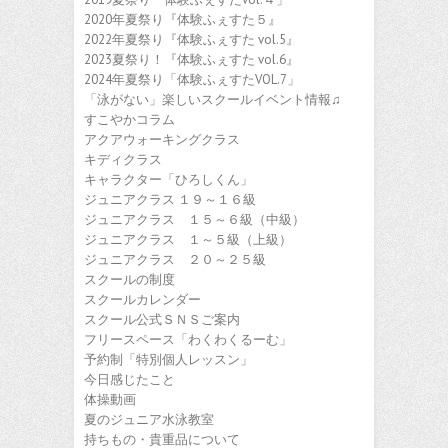
2020年夏祭り『体験ふぇすた５』
2022年夏祭り『体験ふぇすた vol.5』
2023夏祭り！『体験ふぇすた vol.6』
2024年夏祭り「体験ふぇすたVOL.7」
「泳がない」楽しいスクールイベント情報♫
すこやかコラム
アクアウォーキングクラス
キディクラス
キャラクター「ひろしくん」
ジュニアクラス １９～１６級
ジュニアクラス １５～６級（中級）
ジュニアクラス １～５級（上級）
ジュニアクラス ２０～２５級
スクールの制度
スクールカレンダー
スクール公式ＳＮＳご案内
フリースペース「わくわくるーむ」
予約制「特別個人レッスン」
今日感じたこと
体操動画
夏のジュニア水泳教室
持ちもの・貴重品について