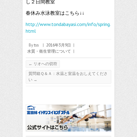
し２日間教室
春休み水泳教室はこちら↓↓
http://www.tondabayasi.com/info/spring.
html
By
tss
|
2016年3月9日
|
水質・衛生管理について
|
←
リオへの切符
質問箱Ｑ＆Ａ：水温と室温をおしえてくださ
い
→