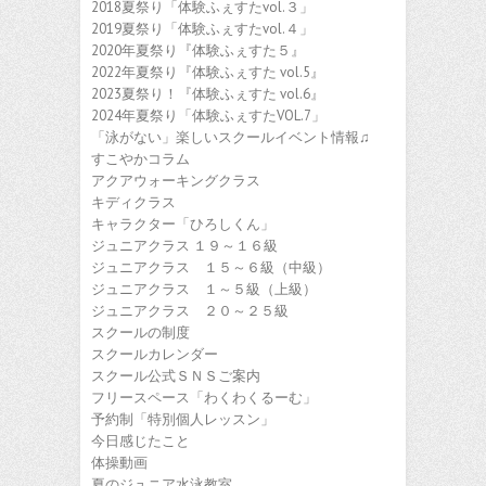
2018夏祭り「体験ふぇすたvol.３」
2019夏祭り「体験ふぇすたvol.４」
2020年夏祭り『体験ふぇすた５』
2022年夏祭り『体験ふぇすた vol.5』
2023夏祭り！『体験ふぇすた vol.6』
2024年夏祭り「体験ふぇすたVOL.7」
「泳がない」楽しいスクールイベント情報♫
すこやかコラム
アクアウォーキングクラス
キディクラス
キャラクター「ひろしくん」
ジュニアクラス １９～１６級
ジュニアクラス １５～６級（中級）
ジュニアクラス １～５級（上級）
ジュニアクラス ２０～２５級
スクールの制度
スクールカレンダー
スクール公式ＳＮＳご案内
フリースペース「わくわくるーむ」
予約制「特別個人レッスン」
今日感じたこと
体操動画
夏のジュニア水泳教室