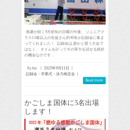
残暑が続く9月初旬の日曜の午後、 ジュニアク
ラス12級以上の生徒さん約40名が記録会に集ま
ってくれました！ 記録会は 誰かと競う大会で
はなく、 タイムを計って今の実力を試せる絶好
の機会なのです…
By
tss
|
2023年9月11日
|
記録会・卒業式・泳力検定会
|
Read more
かごしま国体に3名出場
します！