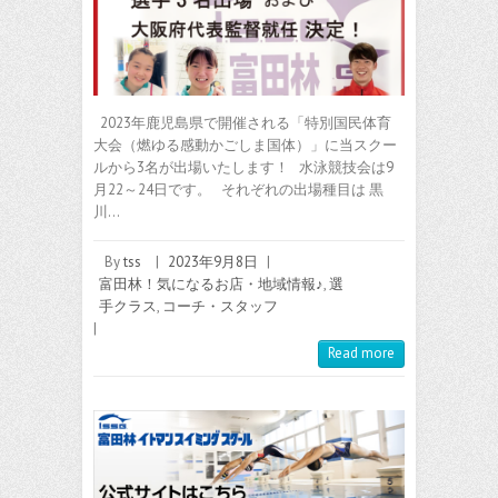
2023年鹿児島県で開催される「特別国民体育
大会（燃ゆる感動かごしま国体）」に当スクー
ルから3名が出場いたします！ 水泳競技会は9
月22～24日です。 それぞれの出場種目は 黒
川…
By
tss
|
2023年9月8日
|
富田林！気になるお店・地域情報♪
,
選
手クラス
,
コーチ・スタッフ
|
Read more