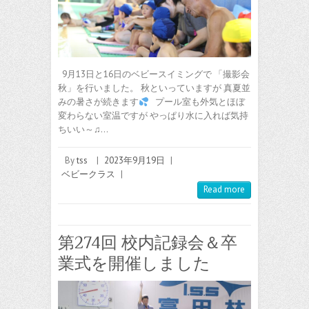
9月13日と16日のベビースイミングで 「撮影会
秋」を行いました。 秋といっていますが 真夏並
みの暑さが続きます
プール室も外気とほぼ
変わらない室温ですが やっぱり水に入れば気持
ちいい～♫…
By
tss
|
2023年9月19日
|
ベビークラス
|
Read more
第274回 校内記録会＆卒
業式を開催しました