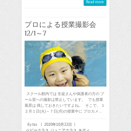
Read more
プロによる授業撮影会
12/1～7
スクール館内では 生徒さんや保護者の方の プ
ール室への撮影は禁止しています。 でも授業
風景は 残しておきたいですよね。 そこで、 １
２月１日(火)～７日(月)の授業中に プロカメ…
By
tss
|
2020年10月22日
|
ベビークラス
,
ジュニアクラス
,
キディ