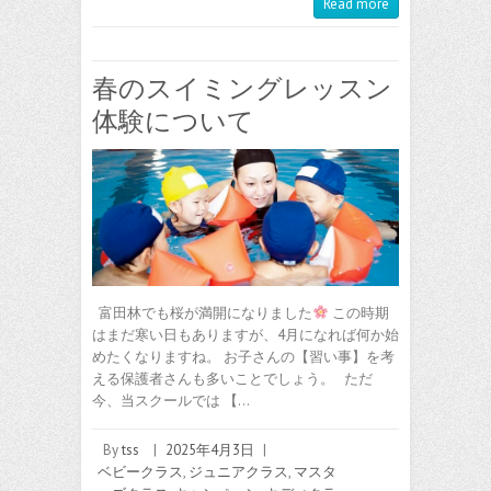
Read more
春のスイミングレッスン
体験について
富田林でも桜が満開になりました
この時期
はまだ寒い日もありますが、4月になれば何か始
めたくなりますね。 お子さんの【習い事】を考
える保護者さんも多いことでしょう。 ただ
今、当スクールでは 【…
By
tss
|
2025年4月3日
|
ベビークラス
,
ジュニアクラス
,
マスタ