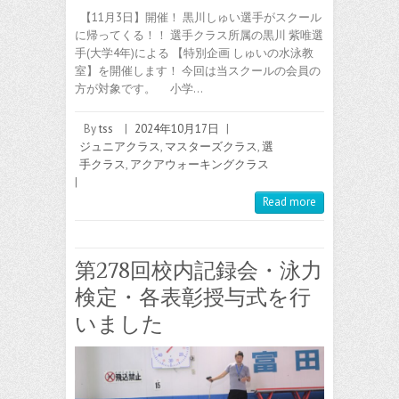
【11月3日】開催！ 黒川しゅい選手がスクール
に帰ってくる！！ 選手クラス所属の黒川 紫唯選
手(大学4年)による 【特別企画 しゅいの水泳教
室】を開催します！ 今回は当スクールの会員の
方が対象です。 小学…
By
tss
|
2024年10月17日
|
ジュニアクラス
,
マスターズクラス
,
選
手クラス
,
アクアウォーキングクラス
|
Read more
第278回校内記録会・泳力
検定・各表彰授与式を行
いました