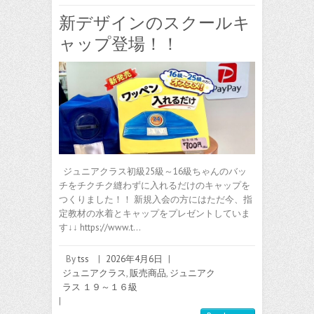
新デザインのスクールキ
ャップ登場！！
ジュニアクラス初級25級～16級ちゃんのバッ
チをチクチク縫わずに入れるだけのキャップを
つくりました！！ 新規入会の方にはただ今、指
定教材の水着とキャップをプレゼントしていま
す↓↓ https://www.t…
By
tss
|
2026年4月6日
|
ジュニアクラス
,
販売商品
,
ジュニアク
ラス １９～１６級
|