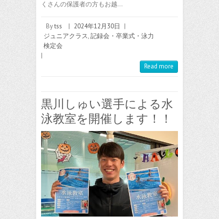
くさんの保護者の方もお越…
By
tss
|
2024年12月30日
|
ジュニアクラス
,
記録会・卒業式・泳力
検定会
|
Read more
黒川しゅい選手による水
泳教室を開催します！！