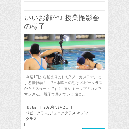
いいお顔^^♪ 授業撮影会
の様子
今週1日から始まりました? プロカメラマンに
よる撮影会！ 2日水曜日の朝は ベビークラス
からのスタートです！ 青いキャップのカメラ
マンさん。 親子で遊んでいる 微笑…
By
tss
|
2020年12月2日
|
ベビークラス
,
ジュニアクラス
,
キディ
クラス
|