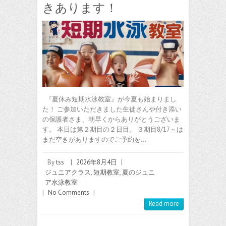
きあります！
『夏休み短期水泳教室』が今夏も始まりまし
た！ ご参加いただきました生徒さんや付き添い
の保護者さま、朝早くからありがとうございま
す。 本日は第２期目の２日目。 ３期目8/17～は
まだ空きがありますのでご予約を…
By
tss
|
2026年8月4日
|
ジュニアクラス
,
短期教室
,
夏のジュニ
ア水泳教室
|
No Comments
|
Read more