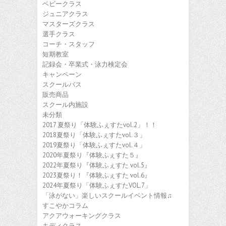
ベビークラス
ジュニアクラス
マスターズクラス
選手クラス
コーチ・スタッフ
短期教室
記録会・卒業式・泳力検定会
キャンペーン
スクールバス
販売商品
スクール内施設
未分類
2017 夏祭り「体験ふぇすたvol.2」！！
2018夏祭り「体験ふぇすたvol.３」
2019夏祭り「体験ふぇすたvol.４」
2020年夏祭り『体験ふぇすた５』
2022年夏祭り『体験ふぇすた vol.5』
2023夏祭り！『体験ふぇすた vol.6』
2024年夏祭り「体験ふぇすたVOL.7」
「泳がない」楽しいスクールイベント情報♫
すこやかコラム
アクアウォーキングクラス
キディクラス