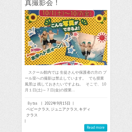
真撮影会！
スクール館内では 生徒さんや保護者の方の プ
ール室への撮影は禁止しています。 でも授業
風景は 残しておきたいですよね。 そこで、 10
月１日(土)～７日(金)の授業…
By
tss
|
2022年9月15日
|
ベビークラス
,
ジュニアクラス
,
キディ
クラス
|
Read more