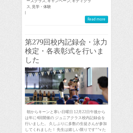
ーズクラス
,
キャンペーン
,
キディクラ
ス
,
見学・体験
|
Read more
第279回校内記録会・泳力
検定・各表彰式を行いま
した
朝からキーンと寒い日曜日 12月22日午後から
は年に4回開催の ジュニアクラス校内記録会を
行いました。 久しぶりに多数の生徒さんが参加
してくれました！ 先生は嬉しい限りです^^v た