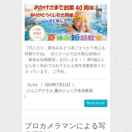
7月に入り、夏休みをどう過ごそうか？考える
時期ですね。 当スクールでは今期も恒例の
「夏休み短期教室」を行います！！ 満3歳以上
なら全く初めてのお子さんも毎年多数参加くだ
さっています。 ご予約…
By
tss
|
2024年7月12日
|
ジュニアクラス
,
夏のジュニア水泳教室
|
Read more
プロカメラマンによる写