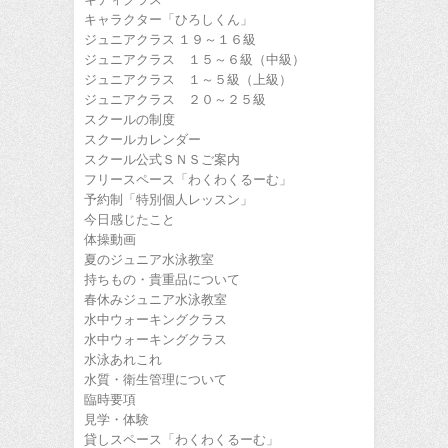
キャラクター「ひろしくん」
ジュニアクラス １９～１６級
ジュニアクラス １５～６級（中級）
ジュニアクラス １～５級（上級）
ジュニアクラス ２０～２５級
スクールの制度
スクールカレンダー
スクール公式ＳＮＳご案内
フリースペース「わくわくるーむ」
予約制「特別個人レッスン」
今日感じたこと
体操動画
夏のジュニア水泳教室
持ちもの・貴重品について
春休みジュニア水泳教室
水中ウォーキングクラス
水中ウォーキングクラス
水泳あれこれ
水質・衛生管理について
臨時要項
見学・体験
貸しスペース「わくわくるーむ」