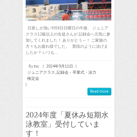
日差しが強い9月8日日曜日の午後、 ジュニア
クラス12級以上の生徒さんが 記録会へ元気に参
加してくれました！ ありがとう～！ ご家族の
方々もお疲れ様でした。 普段のように泳げま
したか？ いつも…
By
tss
|
2024年9月11日
|
ジュニアクラス
,
記録会・卒業式・泳力
検定会
|
Read more
2024年度「夏休み短期水
泳教室」受付していま
す！