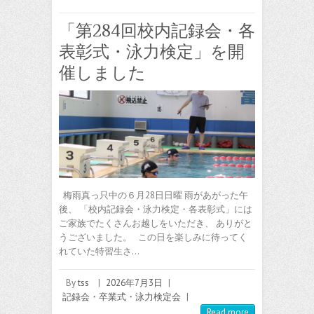
「第284回校内記録会・各
表彰式・泳力検定」を開
催しました
梅雨真っ只中の６月28日日曜 雨があがった午
後、 「校内記録会・泳力検定・各表彰式」には
ご家族でたくさんお越しをいただき、 ありがと
うございました。 この日を楽しみに待ってく
れていた特習生さ…
By
tss
|
2026年7月3日
|
記録会・卒業式・泳力検定会
|
Read more