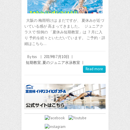
大阪の 梅雨明けは まだですが、 夏休みが近づ
いている感が 高まってきました。 ジュニアク
ラスで 恒例の 「夏休み短期教室」は ７月に入
り 予約を続々といただいています。 ご予約・詳
細はこちら…
By
tss
|
2019年7月10日
|
短期教室
,
夏のジュニア水泳教室
|
Read more