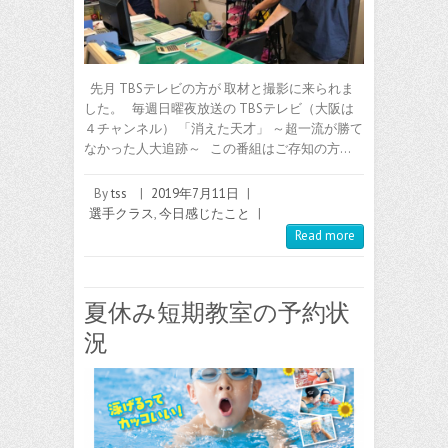
先月 TBSテレビの方が 取材と撮影に来られま
した。 毎週日曜夜放送の TBSテレビ（大阪は
４チャンネル） 「消えた天才」 ～超一流が勝て
なかった人大追跡～ この番組はご存知の方…
By
tss
|
2019年7月11日
|
選手クラス
,
今日感じたこと
|
Read more
夏休み短期教室の予約状
況