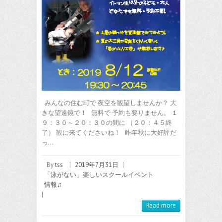
みんなの住む町で 夜空を観望しませんか？ 大
きな望遠鏡で！ 無料で 予約も要りません。 １
９：３０～２０：３０の間に （２０：４５終
了） 観に来てくださいね！ 昨年秋に大好評だ
っ…
By
tss
|
2019年7月31日
|
「泳がない」楽しいスクールイベント
情報♫
|
Read more