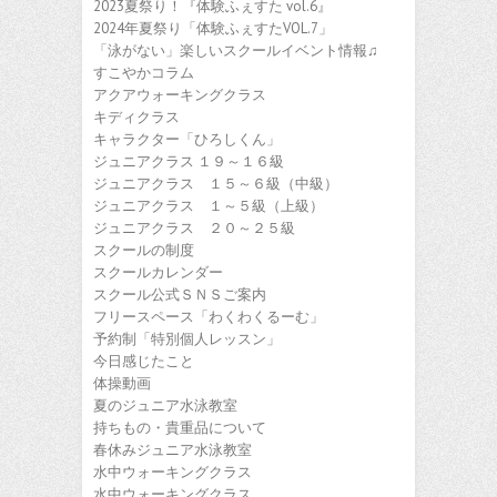
2023夏祭り！『体験ふぇすた vol.6』
2024年夏祭り「体験ふぇすたVOL.7」
「泳がない」楽しいスクールイベント情報♫
すこやかコラム
アクアウォーキングクラス
キディクラス
キャラクター「ひろしくん」
ジュニアクラス １９～１６級
ジュニアクラス １５～６級（中級）
ジュニアクラス １～５級（上級）
ジュニアクラス ２０～２５級
スクールの制度
スクールカレンダー
スクール公式ＳＮＳご案内
フリースペース「わくわくるーむ」
予約制「特別個人レッスン」
今日感じたこと
体操動画
夏のジュニア水泳教室
持ちもの・貴重品について
春休みジュニア水泳教室
水中ウォーキングクラス
水中ウォーキングクラス