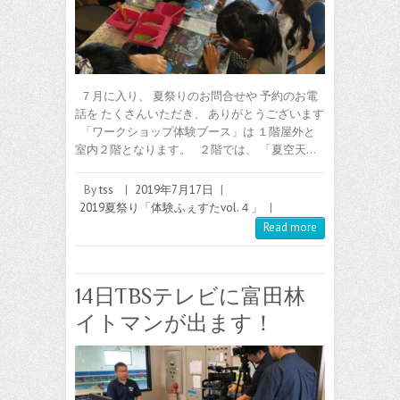
７月に入り、 夏祭りのお問合せや 予約のお電
話を たくさんいただき、 ありがとうございます
「ワークショップ体験ブース」は １階屋外と
室内２階となります。 ２階では、 「夏空天…
By
tss
|
2019年7月17日
|
2019夏祭り「体験ふぇすたvol.４」
|
Read more
14日TBSテレビに富田林
イトマンが出ます！