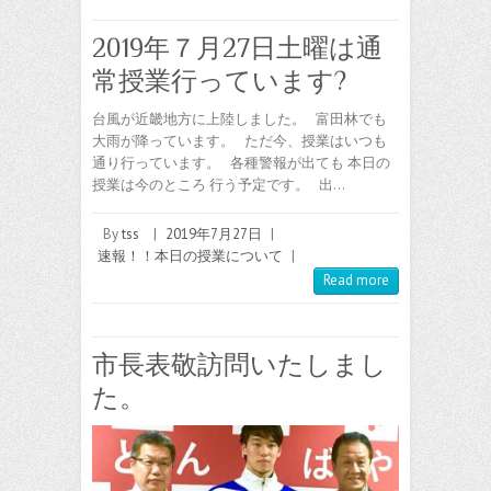
2019年７月27日土曜は通
常授業行っています?
台風が近畿地方に上陸しました。 富田林でも
大雨が降っています。 ただ今、授業はいつも
通り行っています。 各種警報が出ても 本日の
授業は今のところ 行う予定です。 出…
By
tss
|
2019年7月27日
|
速報！！本日の授業について
|
Read more
市長表敬訪問いたしまし
た。