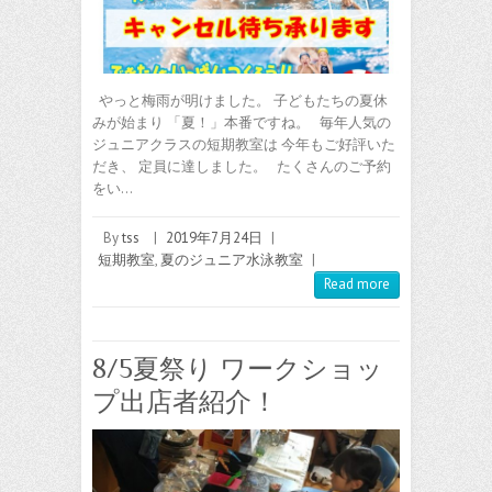
やっと梅雨が明けました。 子どもたちの夏休
みが始まり 「夏！」本番ですね。 毎年人気の
ジュニアクラスの短期教室は 今年もご好評いた
だき、 定員に達しました。 たくさんのご予約
をい…
By
tss
|
2019年7月24日
|
短期教室
,
夏のジュニア水泳教室
|
Read more
8/5夏祭り ワークショッ
プ出店者紹介！