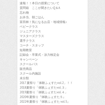
速報！！本日の授業について
質問箱 ここが聞きたいQ＆A
忘れ物
お弁当、朝ごはん
富田林！気になるお店・地域情報♪
ベビークラス
ジュニアクラス
マスターズクラス
選手クラス
コーチ・スタッフ
短期教室
記録会・卒業式・泳力検定会
キャンペーン
スクールバス
販売商品
スクール内施設
未分類
2017 夏祭り「体験ふぇすたvol.2」！！
2018夏祭り「体験ふぇすたvol.３」
2019夏祭り「体験ふぇすたvol.４」
2020年夏祭り『体験ふぇすた５』
2022年夏祭り『体験ふぇすた vol.5』