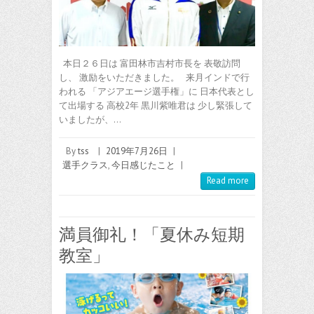
本日２６日は 富田林市吉村市長を 表敬訪問
し、 激励をいただきました。 来月インドで行
われる 「アジアエージ選手権」に 日本代表とし
て出場する 高校2年 黒川紫唯君は 少し緊張して
いましたが、…
By
tss
|
2019年7月26日
|
選手クラス
,
今日感じたこと
|
Read more
満員御礼！「夏休み短期
教室」