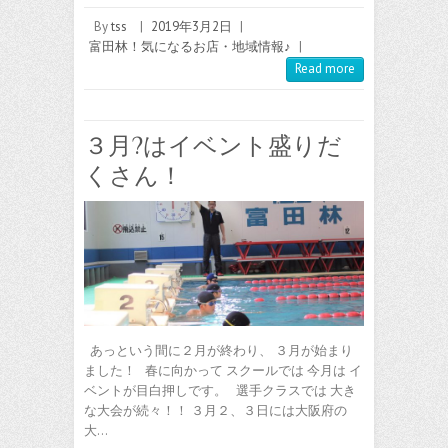
By
tss
|
2019年3月2日
|
富田林！気になるお店・地域情報♪
|
Read more
３月?はイベント盛りだ
くさん！
あっという間に２月が終わり、 ３月が始まり
ました！ 春に向かって スクールでは 今月は イ
ベントが目白押しです。 選手クラスでは 大き
な大会が続々！！ ３月２、３日には大阪府の
大…