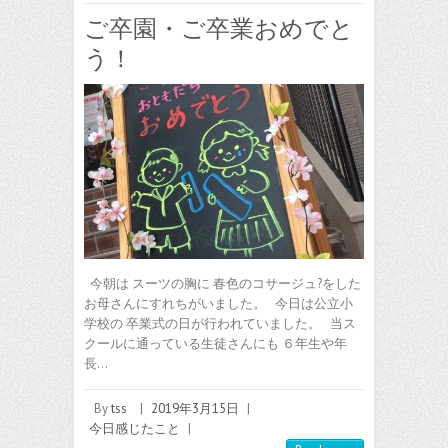
ご卒園・ご卒業おめでと
う！
今朝は スーツの胸に 春色のコサージュ?をした
お母さんにすれちがいました。 今日は公立小
学校の 卒業式の日が行われていました。 当ス
クールに通っている生徒さんにも ６年生や年
長…
By
tss
|
2019年3月15日
|
今日感じたこと
|