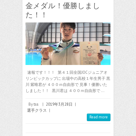
金メダル！優勝しまし
た！！
速報です！！！ 第４１回全国JOCジュニアオ
リンピックカップに 出場中の高校１年生男子 黒
川 紫唯君が ４００ｍ自由形で 見事！優勝いた
しました！！ 黒川君は ４００ｍ自由形で …
By
tss
|
2019年3月28日
|
選手クラス
|
Read more