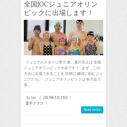
全国JOCジュニアオリン
ピックに出場します！
ジュニアのスポーツ界で 春、夏の言えば 全国
ジュニアオリンピック大会です！ まず、この
大会に出場できることを 目標に 練習に励むジュ
ニアたち。 ジュニアオリンピックは 各大会で
高…
By
tss
|
2019年3月23日
|
選手クラス
|
Read more