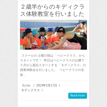
２歳半からのキディクラ
ス体験教室を行いました
スクールの 土曜の朝は 「ベビークラス」から
スタートです！ 昨日はベビークラスのお隣で
５月から新設スタートする 「キディクラス」の
授業体験会を行いました。 ベビークラスの生
徒…
By
tss
|
2019年3月17日
|
キディクラス
|
Read more