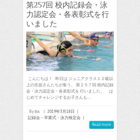
第257回 校内記録会・泳
力認定会・各表彰式を行
いました
こんにちは！ 昨日は ジュニアクラス１２級以
上の生徒さんたちが集う、 第２５７回 校内記録
会・泳力認定会・各表彰式を 行いました。 は
じめてチャレンジするお子さんも…
By
tss
|
2019年3月18日
|
記録会・卒業式・泳力検定会
|
Read more