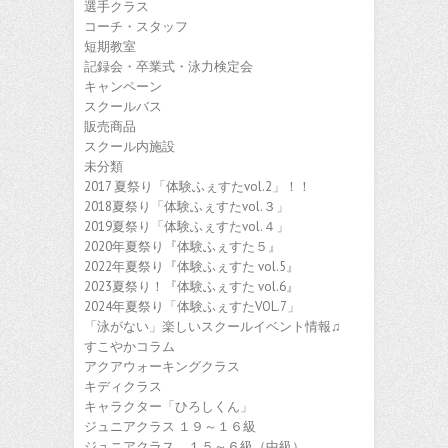
選手クラス
コーチ・スタッフ
短期教室
記録会・卒業式・泳力検定会
キャンペーン
スクールバス
販売商品
スクール内施設
未分類
2017 夏祭り「体験ふぇすたvol.2」！！
2018夏祭り「体験ふぇすたvol.３」
2019夏祭り「体験ふぇすたvol.４」
2020年夏祭り『体験ふぇすた５』
2022年夏祭り『体験ふぇすた vol.5』
2023夏祭り！『体験ふぇすた vol.6』
2024年夏祭り「体験ふぇすたVOL.7」
「泳がない」楽しいスクールイベント情報♫
すこやかコラム
アクアウォーキングクラス
キディクラス
キャラクター「ひろしくん」
ジュニアクラス １９～１６級
ジュニアクラス １５～６級（中級）