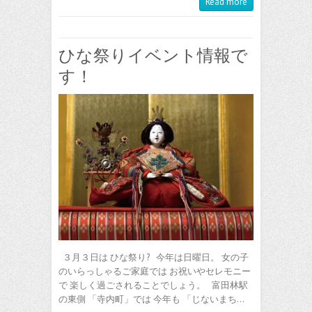
Read more
ひな祭りイベント情報で
す！
３月３日は ひな祭り? 今年は日曜日。 女の子
のいらっしゃるご家庭では お祝いやセレモニー
で 楽しく過ごされることでしょう。 富田林駅
の東側 「寺内町」では 今年も 「じないまち…