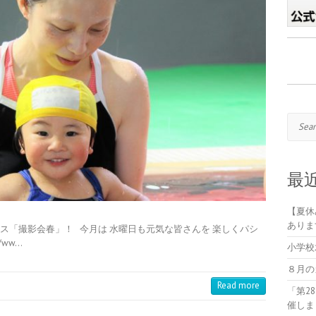
Search
最
【夏休
ありま
ス「撮影会春」！ 今月は 水曜日も元気な皆さんを 楽しくパシ
/ww…
小学校
８月の
Read more
「第2
催しま