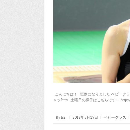
こんにちは！ 恒例になりました ベビークラ
ャッ?^^v 土曜日の様子はこちらです↓↓ http:/
By
tss
|
2018年5月19日
|
ベビークラス
|