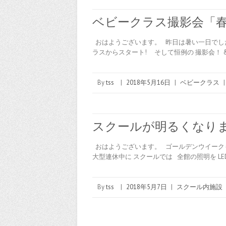
ベビークラス撮影会「
おはようございます。 昨日は暑い一日でした
ラスからスタート! そして恒例の 撮影会！ &
By
tss
|
2018年5月16日
|
ベビークラス
|
スクールが明るくなり
おはようございます。 ゴールデンウイーク
大型連休中に スクールでは 全館の照明を LE
By
tss
|
2018年5月7日
|
スクール内施設