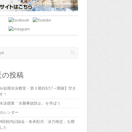
近の投稿
み短期水泳教室・第３期目8/17～開催】空き
す！
水泳授業「水難事故防止」を学ぼう
カレンダー
84回校内記録会・各表彰式・泳力検定」を開
した