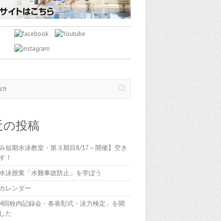
近の投稿
み短期水泳教室・第３期目8/17～開催】空き
す！
水泳授業「水難事故防止」を学ぼう
カレンダー
84回校内記録会・各表彰式・泳力検定」を開
した