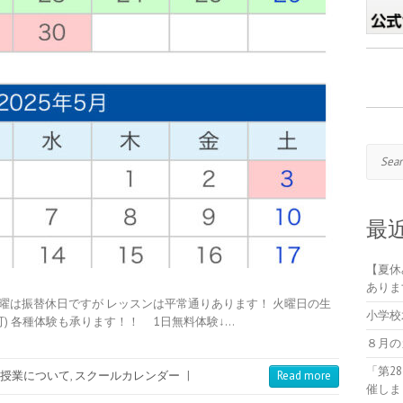
Search
最
【夏休
ありま
曜は振替休日ですが レッスンは平常通りあります！ 火曜日の生
小学校
可) 各種体験も承ります！！ 1日無料体験↓…
８月の
「第2
授業について
,
スクールカレンダー
|
Read more
催しま