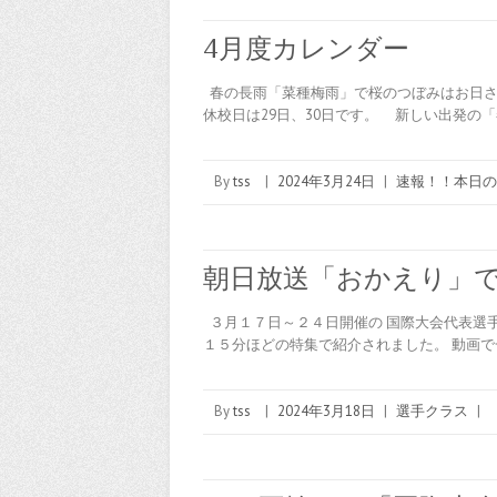
4月度カレンダー
春の長雨「菜種梅雨」で桜のつぼみはお日さ
休校日は29日、30日です。 新しい出発の「
By
tss
|
2024年3月24日
|
速報！！本日の
朝日放送「おかえり」
３月１７日～２４日開催の 国際大会代表選
１５分ほどの特集で紹介されました。 動画で一部を視聴
By
tss
|
2024年3月18日
|
選手クラス
|