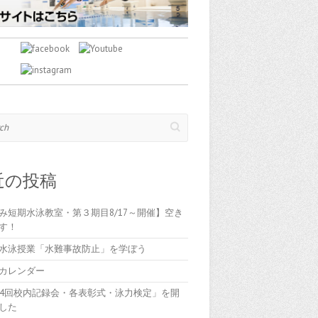
近の投稿
み短期水泳教室・第３期目8/17～開催】空き
す！
水泳授業「水難事故防止」を学ぼう
カレンダー
84回校内記録会・各表彰式・泳力検定」を開
した