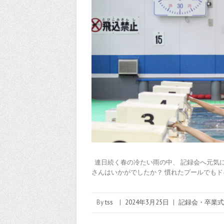
連日続く春の冷たい雨の中、 記録会へ元気
さんはいかがでしたか？ 慣れたプールでもド
By
tss
|
2024年3月25日
|
記録会・卒業式