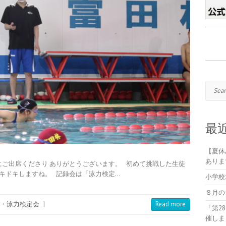
Search
最
【夏休
ありま
にご出席くださり ありがとうございます。 初めて挑戦した生徒
キドキしますね。 記録会は「泳力検定…
小学校
８月の
・泳力検定会
|
Read more
「第2
催しま