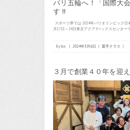
パリ五輪へ！「国際大会
す !!
スポーツ界では 2024年パリオリンピック日
月17日～24日東京アクアテｨックスセンター
By
tss
|
2024年3月6日
|
選手クラス
|
３月で創業４０年を迎