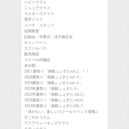
ベビークラス
ジュニアクラス
マスターズクラス
選手クラス
コーチ・スタッフ
短期教室
記録会・卒業式・泳力検定会
キャンペーン
スクールバス
販売商品
スクール内施設
未分類
2017 夏祭り「体験ふぇすたvol.2」！！
2018夏祭り「体験ふぇすたvol.３」
2019夏祭り「体験ふぇすたvol.４」
2020年夏祭り『体験ふぇすた５』
2022年夏祭り『体験ふぇすた vol.5』
2023夏祭り！『体験ふぇすた vol.6』
2024年夏祭り「体験ふぇすたVOL.7」
「泳がない」楽しいスクールイベント情報♫
すこやかコラム
アクアウォーキングクラス
キディクラス