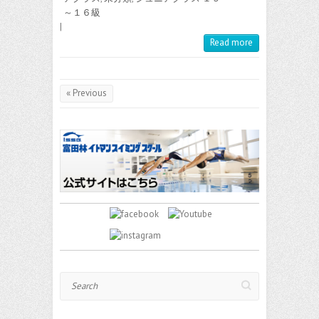
～１６級
|
Read more
« Previous
Search