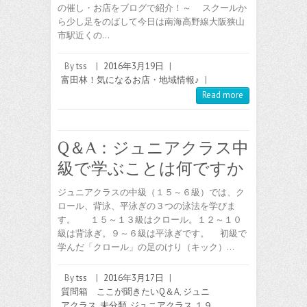
の催し・お店をブログで紹介！～ スクールか
ら少し足をのばして今日は南海高野線大阪狭山
市駅近くの…
By
tss
|
2016年3月19日
|
富田林！気になるお店・地域情報♪
|
Read more
Q＆A：ジュニアクラス中
級で学ぶことは何ですか
ジュニアクラスの中級（１５～６級）では、ク
ロール、背泳、平泳ぎの３つの泳法を学びま
す。 １５～１３級はクロール。１２～１０
級は背泳ぎ。９～６級は平泳ぎです。 初級で
学んだ「クロール」の足のけり（キック）…
By
tss
|
2016年3月17日
|
質問箱 ここが聞きたいQ＆A
,
ジュニ
アクラス
,
未分類
,
ジュニアクラス １９