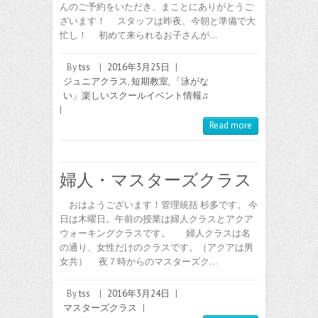
んのご予約をいただき、まことにありがとうご
ざいます！ スタッフは昨夜、今朝と準備で大
忙し！ 初めて来られるお子さんが…
By
tss
|
2016年3月25日
|
ジュニアクラス
,
短期教室
,
「泳がな
い」楽しいスクールイベント情報♫
|
Read more
婦人・マスターズクラス
おはようございます！管理統括 杉多です。 今
日は木曜日。午前の授業は婦人クラスとアクア
ウォーキングクラスです。 婦人クラスは名
の通り、女性だけのクラスです。（アクアは男
女共） 夜７時からのマスターズク…
By
tss
|
2016年3月24日
|
マスターズクラス
|