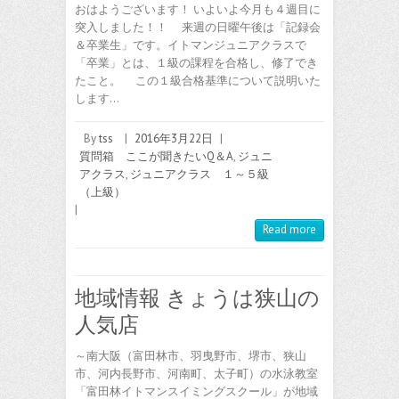
おはようございます！ いよいよ今月も４週目に
突入しました！！ 来週の日曜午後は「記録会
＆卒業生」です。イトマンジュニアクラスで
「卒業」とは、１級の課程を合格し、修了でき
たこと。 この１級合格基準について説明いた
します…
By
tss
|
2016年3月22日
|
質問箱 ここが聞きたいQ＆A
,
ジュニ
アクラス
,
ジュニアクラス １～５級
（上級）
|
Read more
地域情報 きょうは狭山の
人気店
～南大阪（富田林市、羽曳野市、堺市、狭山
市、河内長野市、河南町、太子町）の水泳教室
「富田林イトマンスイミングスクール」が地域