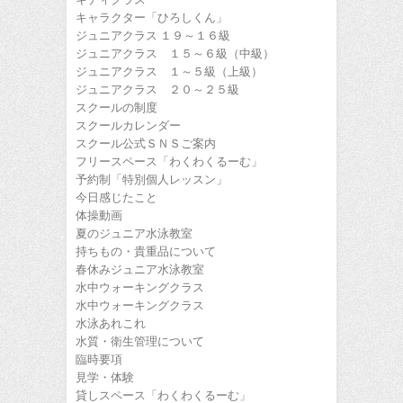
キャラクター「ひろしくん」
ジュニアクラス １９～１６級
ジュニアクラス １５～６級（中級）
ジュニアクラス １～５級（上級）
ジュニアクラス ２０～２５級
スクールの制度
スクールカレンダー
スクール公式ＳＮＳご案内
フリースペース「わくわくるーむ」
予約制「特別個人レッスン」
今日感じたこと
体操動画
夏のジュニア水泳教室
持ちもの・貴重品について
春休みジュニア水泳教室
水中ウォーキングクラス
水中ウォーキングクラス
水泳あれこれ
水質・衛生管理について
臨時要項
見学・体験
貸しスペース「わくわくるーむ」