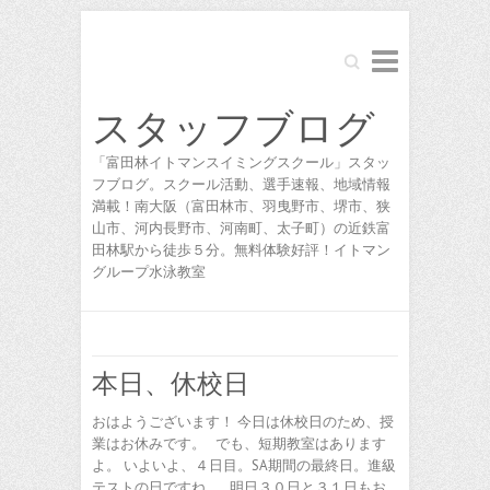
Search
スタッフブログ
「富田林イトマンスイミングスクール」スタッ
フブログ。スクール活動、選手速報、地域情報
満載！南大阪（富田林市、羽曳野市、堺市、狭
山市、河内長野市、河南町、太子町）の近鉄富
田林駅から徒歩５分。無料体験好評！イトマン
グループ水泳教室
本日、休校日
おはようございます！ 今日は休校日のため、授
業はお休みです。 でも、短期教室はあります
よ。 いよいよ、４日目。SA期間の最終日。進級
テストの日ですね。 明日３０日と３１日もお