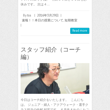
休みです。 次は４…
By
tss
|
2016年3月29日
|
速報！！本日の授業について
,
短期教室
|
Read more
スタッフ紹介（コーチ
編）
今日はコーチ紹介をいたします。 こんにち
は。 ジュニア・婦人・アクアウォーク・選手ク
ラス担当の中村 好宏です。 ６月生まれのふたご