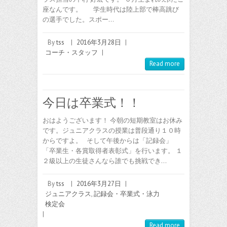
座なんです。 学生時代は陸上部で棒高跳び
の選手でした。スポー…
By
tss
|
2016年3月28日
|
コーチ・スタッフ
|
Read more
今日は卒業式！！
おはようございます！ 今朝の短期教室はお休み
です。ジュニアクラスの授業は普段通り１０時
からですよ。 そして午後からは「記録会」
「卒業生・各賞取得者表彰式」を行います。 １
２級以上の生徒さんなら誰でも挑戦でき…
By
tss
|
2016年3月27日
|
ジュニアクラス
,
記録会・卒業式・泳力
検定会
|
Read more