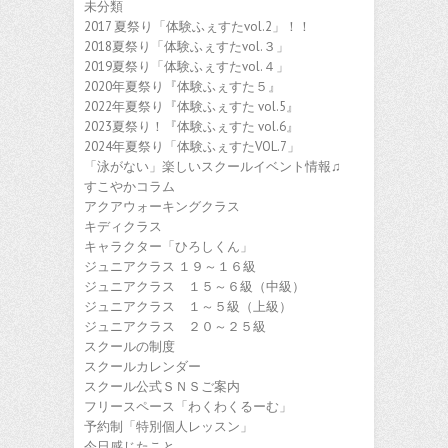
未分類
2017 夏祭り「体験ふぇすたvol.2」！！
2018夏祭り「体験ふぇすたvol.３」
2019夏祭り「体験ふぇすたvol.４」
2020年夏祭り『体験ふぇすた５』
2022年夏祭り『体験ふぇすた vol.5』
2023夏祭り！『体験ふぇすた vol.6』
2024年夏祭り「体験ふぇすたVOL.7」
「泳がない」楽しいスクールイベント情報♫
すこやかコラム
アクアウォーキングクラス
キディクラス
キャラクター「ひろしくん」
ジュニアクラス １９～１６級
ジュニアクラス １５～６級（中級）
ジュニアクラス １～５級（上級）
ジュニアクラス ２０～２５級
スクールの制度
スクールカレンダー
スクール公式ＳＮＳご案内
フリースペース「わくわくるーむ」
予約制「特別個人レッスン」
今日感じたこと