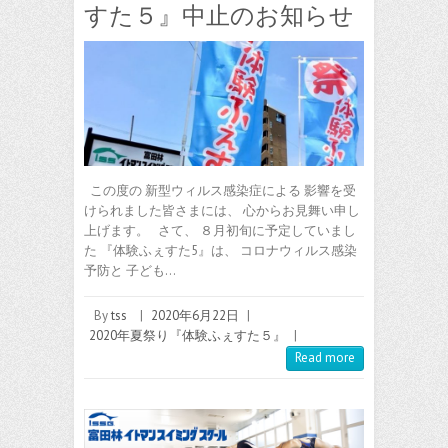
すた５』中止のお知らせ
この度の 新型ウィルス感染症による 影響を受
けられました皆さまには、 心からお見舞い申し
上げます。 さて、 ８月初旬に予定していまし
た 『体験ふぇすた5』は、 コロナウィルス感染
予防と 子ども…
By
tss
|
2020年6月22日
|
2020年夏祭り『体験ふぇすた５』
|
Read more