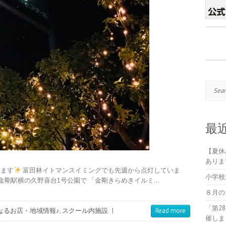
Search
最
【夏休
ありま
います
富田林イトマンスイミングでも先週から点灯していま
小学校
線金剛駅横の久野喜台1号公園で 「金剛きらめきイルミ…
８月の
「第2
なるお店・地域情報♪
,
スクール内施設
|
Read more
催しま