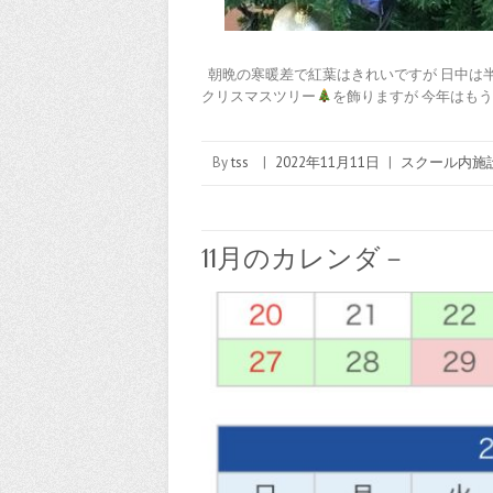
朝晩の寒暖差で紅葉はきれいですが 日中は半
クリスマスツリー
を飾りますが 今年はもう
By
tss
|
2022年11月11日
|
スクール内施
11月のカレンダ－