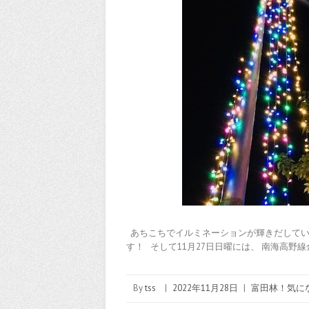
あちこちでイルミネーションが輝きだして
す！ そして11月27日日曜には、 南海高野
By
tss
|
2022年11月28日
|
富田林！気に