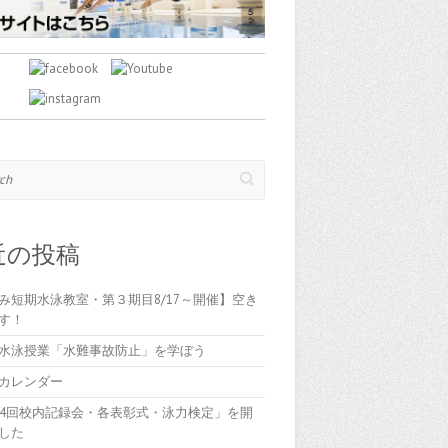
近の投稿
み短期水泳教室・第３期目8/17～開催】空き
す！
水泳授業「水難事故防止」を学ぼう
カレンダー
84回校内記録会・各表彰式・泳力検定」を開
した