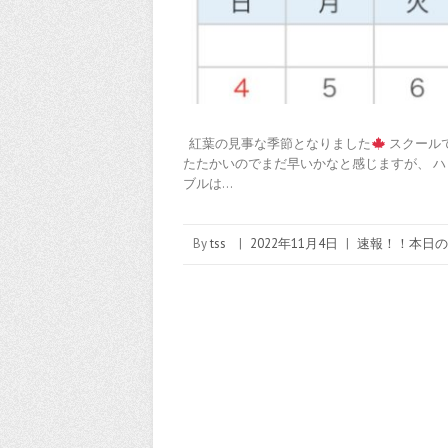
紅葉の見事な季節となりました
スクール
たたかいのでまだ早いかなと感じますが、 ハ
ブルは…
By
tss
|
2022年11月4日
|
速報！！本日の