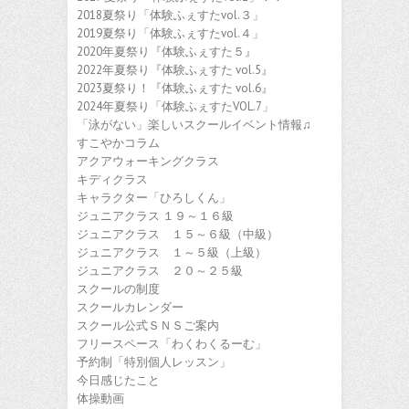
2018夏祭り「体験ふぇすたvol.３」
2019夏祭り「体験ふぇすたvol.４」
2020年夏祭り『体験ふぇすた５』
2022年夏祭り『体験ふぇすた vol.5』
2023夏祭り！『体験ふぇすた vol.6』
2024年夏祭り「体験ふぇすたVOL.7」
「泳がない」楽しいスクールイベント情報♫
すこやかコラム
アクアウォーキングクラス
キディクラス
キャラクター「ひろしくん」
ジュニアクラス １９～１６級
ジュニアクラス １５～６級（中級）
ジュニアクラス １～５級（上級）
ジュニアクラス ２０～２５級
スクールの制度
スクールカレンダー
スクール公式ＳＮＳご案内
フリースペース「わくわくるーむ」
予約制「特別個人レッスン」
今日感じたこと
体操動画