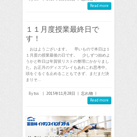
Read more
１１月度授業最終日で
す！
おはようございます。 早いもので本日は１
１月度の授業最後の日です。 少しずつ始めよ
うかと昨日は年賀状リストの整理にかかりまし
た。お正月のディスプレイもあれこれ思考中。
頭をぐるぐる止めることもできず、まだまだ決
まりそ…
By
tss
|
2015年11月28日
|
忘れ物
|
Read more