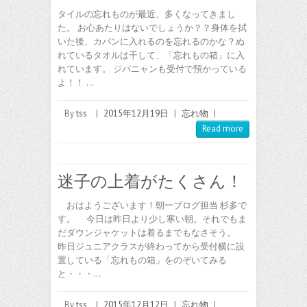
タイルの忘れものが最近、多くなってきまし
た。 お心あたりはないでしょうか？？身体を拭
いた後、カバンに入れるのを忘れるのかな？ぬ
れているタオルは干して、「忘れもの箱」に入
れています。 ジバニャンも受付で預かっている
よ！！ …
By
tss
|
2015年12月19日
|
忘れ物
|
Read more
迷子の上着がたくさん！
おはようございます！朝一ブログ担当 杉多で
す。 今日は昨日より少し寒い朝。それでもま
だダウンジャケットは着るまでもなさそう。
昨日ジュニアクラスが終わってから受付横に設
置している「忘れもの箱」をのぞいてみる
と・・・…
By
tss
|
2015年12月12日
|
忘れ物
|