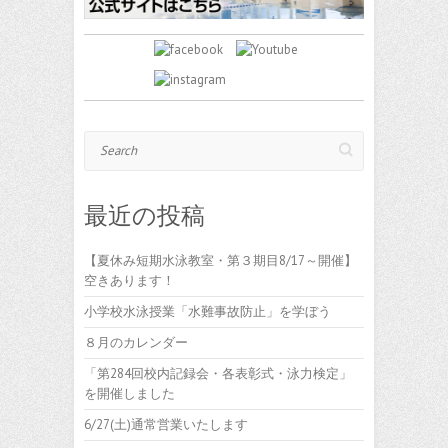
Search
最近の投稿
【夏休み短期水泳教室・第３期目8/17～開催】
空きあります！
小学校水泳授業「水難事故防止」を学ぼう
８月のカレンダー
「第284回校内記録会・各表彰式・泳力検定」
を開催しました
6/27(土)通常営業いたします