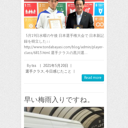
5月19日水曜の午後 日本選手権大会で 日本新記
録を樹立した↓↓
http://www.tondabayasi.com/blog/admin/player-
class/6813.html 選手クラスの黒川選…
By
tss
|
2021年5月20日
|
選手クラス
,
今日感じたこと
|
Read more
早い梅雨入りですね。