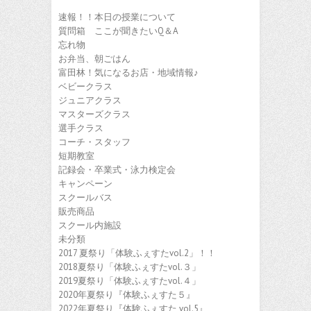
速報！！本日の授業について
質問箱 ここが聞きたいQ＆A
忘れ物
お弁当、朝ごはん
富田林！気になるお店・地域情報♪
ベビークラス
ジュニアクラス
マスターズクラス
選手クラス
コーチ・スタッフ
短期教室
記録会・卒業式・泳力検定会
キャンペーン
スクールバス
販売商品
スクール内施設
未分類
2017 夏祭り「体験ふぇすたvol.2」！！
2018夏祭り「体験ふぇすたvol.３」
2019夏祭り「体験ふぇすたvol.４」
2020年夏祭り『体験ふぇすた５』
2022年夏祭り『体験ふぇすた vol.5』