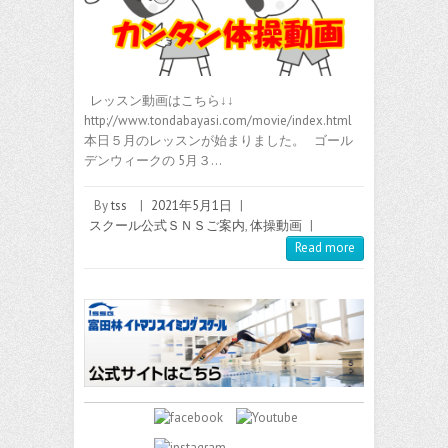
レッスン動画はこちら↓↓
http://www.tondabayasi.com/movie/index.html
本日５月のレッスンが始まりました。 ゴール
デンウィークの 5月３…
By
tss
|
2021年5月1日
|
スクール公式ＳＮＳご案内
,
体操動画
|
Read more