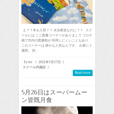
え？？本を入荷？？ 水泳教室なのに？？ スク
ールには ミニ図書コーナーがありまして コロナ
禍で市内の図書館が 利用しにくいこともあり、
このコーナーは 静かな人気なんです。 お家に１
週間、 持…
By
tss
|
2021年5月27日
|
スクール内施設
|
Read more
5月26日はスーパームー
ン皆既月食