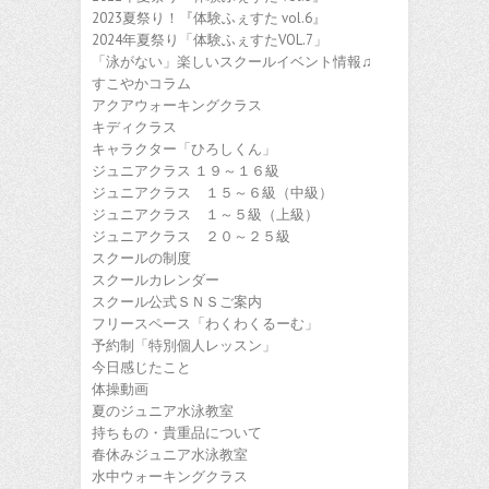
2023夏祭り！『体験ふぇすた vol.6』
2024年夏祭り「体験ふぇすたVOL.7」
「泳がない」楽しいスクールイベント情報♫
すこやかコラム
アクアウォーキングクラス
キディクラス
キャラクター「ひろしくん」
ジュニアクラス １９～１６級
ジュニアクラス １５～６級（中級）
ジュニアクラス １～５級（上級）
ジュニアクラス ２０～２５級
スクールの制度
スクールカレンダー
スクール公式ＳＮＳご案内
フリースペース「わくわくるーむ」
予約制「特別個人レッスン」
今日感じたこと
体操動画
夏のジュニア水泳教室
持ちもの・貴重品について
春休みジュニア水泳教室
水中ウォーキングクラス