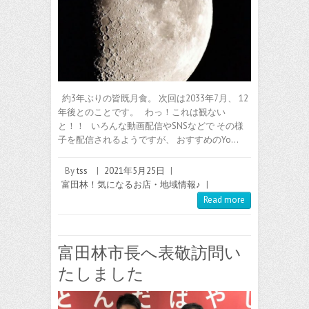
約3年ぶりの皆既月食。 次回は2033年7月、 12
年後とのことです。 わっ！これは観ない
と！！ いろんな動画配信やSNSなどで その様
子を配信されるようですが、 おすすめのYo…
By
tss
|
2021年5月25日
|
富田林！気になるお店・地域情報♪
|
Read more
富田林市長へ表敬訪問い
たしました