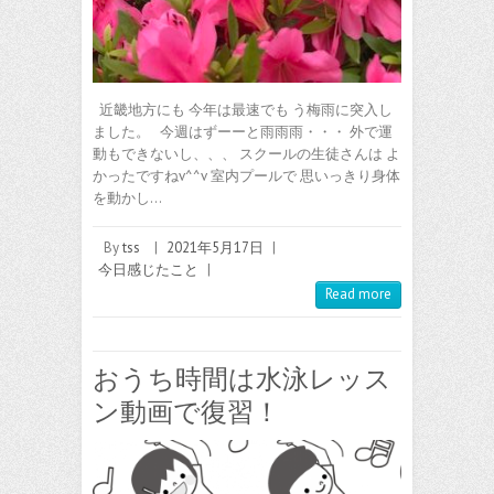
近畿地方にも 今年は最速でも う梅雨に突入し
ました。 今週はずーーと雨雨雨・・・ 外で運
動もできないし、、、 スクールの生徒さんは よ
かったですねv^^v 室内プールで 思いっきり身体
を動かし…
By
tss
|
2021年5月17日
|
今日感じたこと
|
Read more
おうち時間は水泳レッス
ン動画で復習！