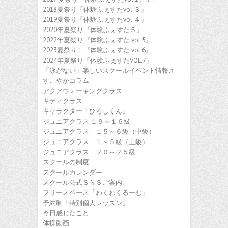
2018夏祭り「体験ふぇすたvol.３」
2019夏祭り「体験ふぇすたvol.４」
2020年夏祭り『体験ふぇすた５』
2022年夏祭り『体験ふぇすた vol.5』
2023夏祭り！『体験ふぇすた vol.6』
2024年夏祭り「体験ふぇすたVOL.7」
「泳がない」楽しいスクールイベント情報♫
すこやかコラム
アクアウォーキングクラス
キディクラス
キャラクター「ひろしくん」
ジュニアクラス １９～１６級
ジュニアクラス １５～６級（中級）
ジュニアクラス １～５級（上級）
ジュニアクラス ２０～２５級
スクールの制度
スクールカレンダー
スクール公式ＳＮＳご案内
フリースペース「わくわくるーむ」
予約制「特別個人レッスン」
今日感じたこと
体操動画