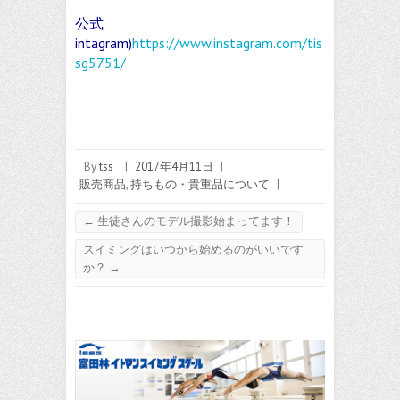
公式
intagram)
https://www.instagram.com/tis
sg5751/
By
tss
|
2017年4月11日
|
販売商品
,
持ちもの・貴重品について
|
←
生徒さんのモデル撮影始まってます！
スイミングはいつから始めるのがいいです
か？
→