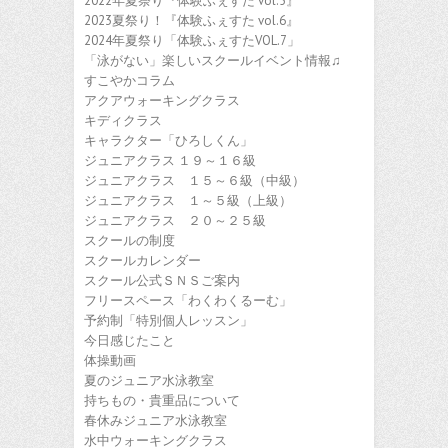
2022年夏祭り『体験ふぇすた vol.5』
2023夏祭り！『体験ふぇすた vol.6』
2024年夏祭り「体験ふぇすたVOL.7」
「泳がない」楽しいスクールイベント情報♫
すこやかコラム
アクアウォーキングクラス
キディクラス
キャラクター「ひろしくん」
ジュニアクラス １９～１６級
ジュニアクラス １５～６級（中級）
ジュニアクラス １～５級（上級）
ジュニアクラス ２０～２５級
スクールの制度
スクールカレンダー
スクール公式ＳＮＳご案内
フリースペース「わくわくるーむ」
予約制「特別個人レッスン」
今日感じたこと
体操動画
夏のジュニア水泳教室
持ちもの・貴重品について
春休みジュニア水泳教室
水中ウォーキングクラス