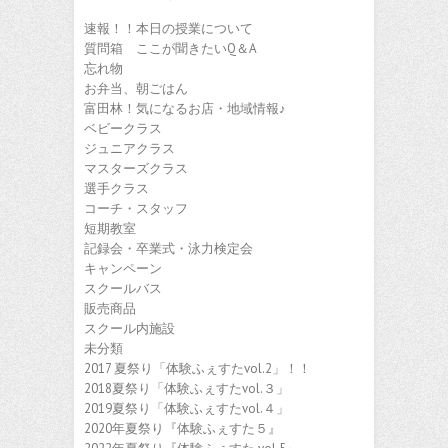
速報！！本日の授業について
質問箱 ここが聞きたいQ＆A
忘れ物
お弁当、朝ごはん
富田林！気になるお店・地域情報♪
ベビークラス
ジュニアクラス
マスターズクラス
選手クラス
コーチ・スタッフ
短期教室
記録会・卒業式・泳力検定会
キャンペーン
スクールバス
販売商品
スクール内施設
未分類
2017 夏祭り「体験ふぇすたvol.2」！！
2018夏祭り「体験ふぇすたvol.３」
2019夏祭り「体験ふぇすたvol.４」
2020年夏祭り『体験ふぇすた５』