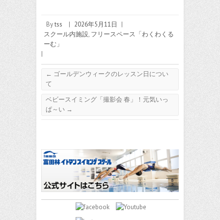
By
tss
|
2026年5月11日
|
スクール内施設
,
フリースペース「わくわくる
ーむ」
|
←
ゴールデンウィークのレッスン日につい
て
ベビースイミング「撮影会 春」！元気いっ
ぱ～い
→