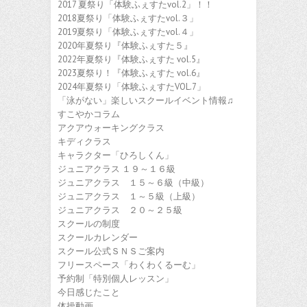
2017 夏祭り「体験ふぇすたvol.2」！！
2018夏祭り「体験ふぇすたvol.３」
2019夏祭り「体験ふぇすたvol.４」
2020年夏祭り『体験ふぇすた５』
2022年夏祭り『体験ふぇすた vol.5』
2023夏祭り！『体験ふぇすた vol.6』
2024年夏祭り「体験ふぇすたVOL.7」
「泳がない」楽しいスクールイベント情報♫
すこやかコラム
アクアウォーキングクラス
キディクラス
キャラクター「ひろしくん」
ジュニアクラス １９～１６級
ジュニアクラス １５～６級（中級）
ジュニアクラス １～５級（上級）
ジュニアクラス ２０～２５級
スクールの制度
スクールカレンダー
スクール公式ＳＮＳご案内
フリースペース「わくわくるーむ」
予約制「特別個人レッスン」
今日感じたこと
体操動画