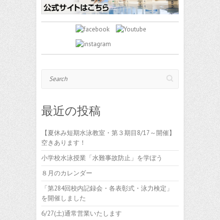
Search
最近の投稿
【夏休み短期水泳教室・第３期目8/17～開催】
空きあります！
小学校水泳授業「水難事故防止」を学ぼう
８月のカレンダー
「第284回校内記録会・各表彰式・泳力検定」
を開催しました
6/27(土)通常営業いたします