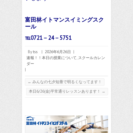
富田林イトマンスイミングスク
ール
℡0721－24－5751
By
tss
|
2026年6月26日
|
速報！！本日の授業について
,
スクールカレン
ダー
|
←
みんなの七夕短冊で明るくなってます！
本日6/26(金)平常通りレッスンあります！
→