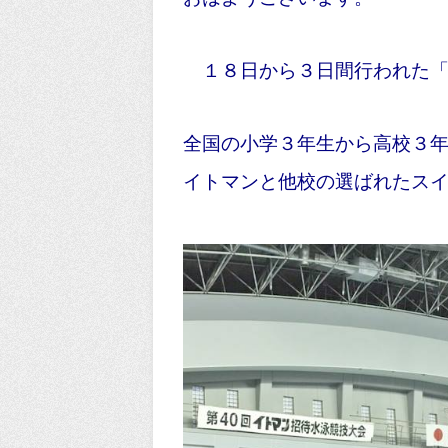
１８日から３日間行われた「
全国の小学３年生から高校３
イトマンと他校の選ばれたス