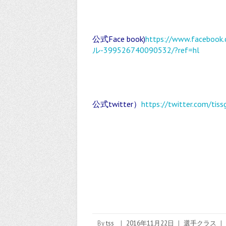
公式Face book)
https://www.fa
ル-399526740090532/?ref=hl
公式twitter）
https://twitter.com/tiss
By
tss
|
2016年11月22日
|
選手クラス
|