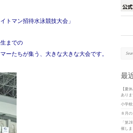
イトマン招待水泳競技大会」
年生までの
Search
イマーたちが集う、大きな大きな大会です。
最
【夏休
ありま
小学校
８月の
「第2
催しま