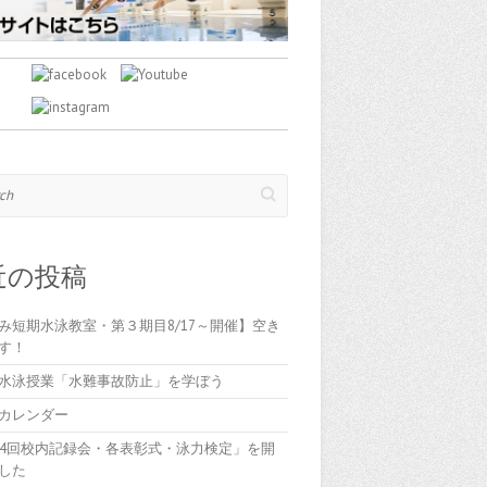
近の投稿
み短期水泳教室・第３期目8/17～開催】空き
す！
水泳授業「水難事故防止」を学ぼう
カレンダー
84回校内記録会・各表彰式・泳力検定」を開
した