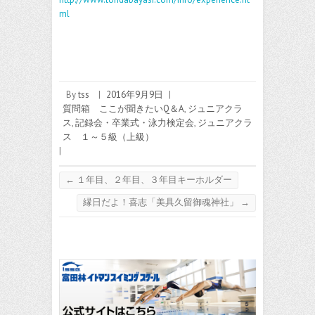
ml
By
tss
|
2016年9月9日
|
質問箱 ここが聞きたいQ＆A
,
ジュニアクラ
ス
,
記録会・卒業式・泳力検定会
,
ジュニアクラ
ス １～５級（上級）
|
←
１年目、２年目、３年目キーホルダー
縁日だよ！喜志「美具久留御魂神社」
→