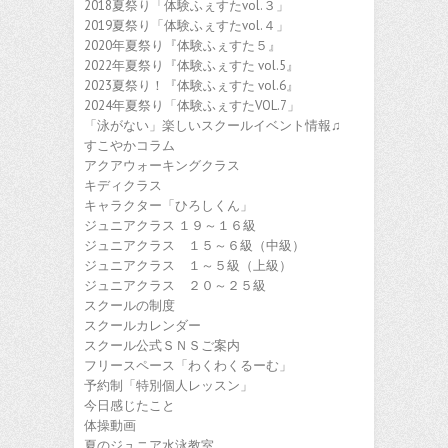
2018夏祭り「体験ふぇすたvol.３」
2019夏祭り「体験ふぇすたvol.４」
2020年夏祭り『体験ふぇすた５』
2022年夏祭り『体験ふぇすた vol.5』
2023夏祭り！『体験ふぇすた vol.6』
2024年夏祭り「体験ふぇすたVOL.7」
「泳がない」楽しいスクールイベント情報♫
すこやかコラム
アクアウォーキングクラス
キディクラス
キャラクター「ひろしくん」
ジュニアクラス １９～１６級
ジュニアクラス １５～６級（中級）
ジュニアクラス １～５級（上級）
ジュニアクラス ２０～２５級
スクールの制度
スクールカレンダー
スクール公式ＳＮＳご案内
フリースペース「わくわくるーむ」
予約制「特別個人レッスン」
今日感じたこと
体操動画
夏のジュニア水泳教室