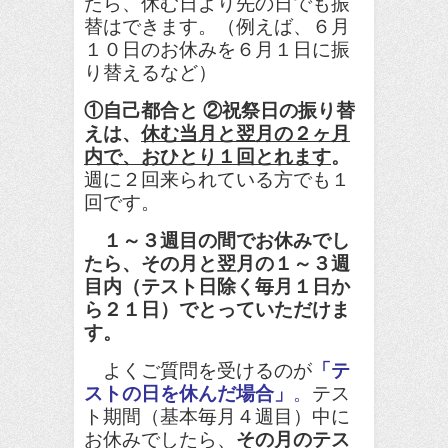
たら、休む日より先の日でも振
替はできます。（例えば、６月
１０日のお休みを６月１日に振
り替えるなど）
①自己都合と ②祝祭日の振り替
え
は
、
休む
当月と翌月の２ヶ月
内で、おひとり１回とれます
。
週に２回来られている方でも１
回です。
１～３週目の間でお休みでし
たら、その月と翌月の１～３週
目内（テスト日除く毎月１日か
ら２１日）でとっていただけま
す。
よくご質問を受けるのが
「テ
ストの日
を休んだ場合」
。
テス
ト期間（基本毎月４週目）中に
お休みでしたら、
その月のテス