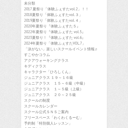
未分類
2017 夏祭り「体験ふぇすたvol.2」！！
2018夏祭り「体験ふぇすたvol.３」
2019夏祭り「体験ふぇすたvol.４」
2020年夏祭り『体験ふぇすた５』
2022年夏祭り『体験ふぇすた vol.5』
2023夏祭り！『体験ふぇすた vol.6』
2024年夏祭り「体験ふぇすたVOL.7」
「泳がない」楽しいスクールイベント情報♫
すこやかコラム
アクアウォーキングクラス
キディクラス
キャラクター「ひろしくん」
ジュニアクラス １９～１６級
ジュニアクラス １５～６級（中級）
ジュニアクラス １～５級（上級）
ジュニアクラス ２０～２５級
スクールの制度
スクールカレンダー
スクール公式ＳＮＳご案内
フリースペース「わくわくるーむ」
予約制「特別個人レッスン」