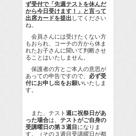
ず受付で「先週テストを休んだ
から今日受けます！」と言って
出席カードを提出
してください
ね。
会員さんには受けたくない方
もおられ、コーチの方から休ま
れたお子さんに聞いて判断させ
ることはいたしません。
保護者の方とご本人の意思が
あっての申告ですので、
必ず受
付にお申し出をお願い
いたしま
す。
また、テスト
週に祝祭日があ
った場合
は、
テストがご自身の
受講曜日の第３週目
になりま
す。（その３週目受講曜日が都