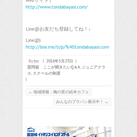
webサイト）
http://www.tondabayasi.com/
Line@お友だち登録してね！↓
Line@)
http://line.me/ti/p/%40tondabayasi.com
By
tss
|
2016年5月23日
|
質問箱 ここが聞きたいQ＆A
,
ジュニアクラ
ス
,
スクールの制度
|
←
地域情報：梅の里の絵本カフェ
みんなのプラバン展示中！
→