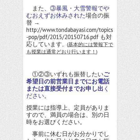
また
、③暴風・大雪警報でや
むおえずお休みされた
場合の振
替 →
http://www.tondabayasi.com/topics
-pop/pdf/2015/20150716.pdf
も対
応しています
。
(
基本的には警報下で
も授業は通常どおり行います！)
①②③いずれも振替したい
ご
希望日の前営業日までにお電話
または直接受付までお申し出
く
ださい
。
授業には指導上、定員がありま
すので、満員の場合は、別の日
時をお選びください。
事前に休む日がお分かりでし