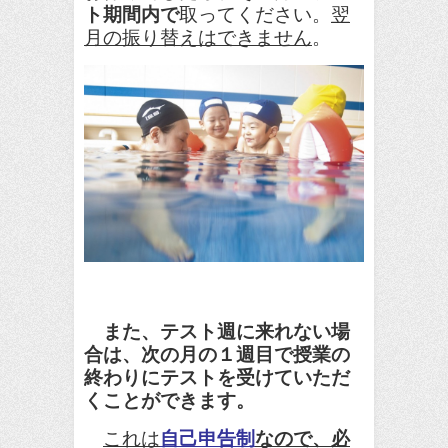
ト期間内で
取ってください。
翌
月の振り替えはできません
。
また、テスト週に来れない場
合は、次の月の１週目で授業の
終わりにテストを受けていただ
くことができます。
これは
自己申告制
なので、
必