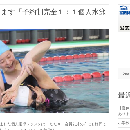
きます「予約制完全１：１個人水泳
Search
最
【夏休
ありま
小学校
めました個人指導レッスンは、 ただ今、会員以外の方にも好評で
ります。 このレッスンの特徴は …