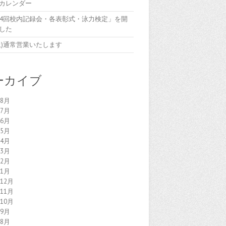
カレンダー
84回校内記録会・各表彰式・泳力検定」を開
した
7(土)通常営業いたします
ーカイブ
年8月
年7月
年6月
年5月
年4月
年3月
年2月
年1月
年12月
年11月
年10月
年9月
年8月