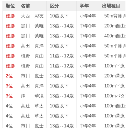
関西選手権水泳競技大会結果
順位
名前
区分
学年
出場種目
大阪府春季室内水泳競技大会結果
優勝
大西 彩友
10歳以下
小学4年
50m背泳ぎ
第45回全国JOCジュニアオリンピックカップ春季大会
優勝
黒川 紫唯
13歳～14歳
中学1年
200m自由
結果
優勝
黒川 紫唯
13歳～14歳
中学1年
400m自由
第45回全国JOCジュニアオリンピックカップ 春季水泳
優勝
髙田 真洋
10歳以下
小学4年
50m平泳ぎ
競技大会
優勝
植野 真由
11歳～12歳
小学6年
50m平泳ぎ
第４０回浜名湾長水路選手権水泳競技大会
優勝
植野 真由
11歳～12歳
小学6年
100m平泳
第８回わかやまオープン水泳競技大会
2位
第１回大体大オープン水泳競技大会
市川 嵐士
13歳～14歳
中学2年
200m背泳
第９９回日本選手権水泳競技大会出場者
3位
髙田 真洋
10歳以下
小学4年
100m平泳
大阪ジュニア水泳競技大会
3位
澤 華凜
13歳～14歳
中学1年
100mバタ
第53回東京スイミングセンター優秀選手招待水泳競技
4位
高辻 草太
10歳以下
小学4年
100m自由
大会
4位
高辻 草太
10歳以下
小学4年
100m背泳
ジャパンオープン2020結果
4位
市川 嵐士
13歳～14歳
中学2年
100m背泳