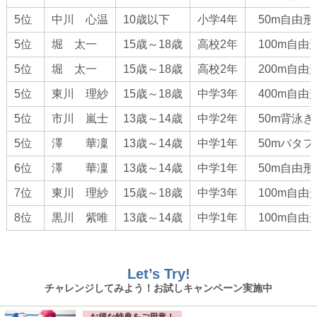
第１０回秋葉山選手権水泳競技大会
5位
中川 心温
10歳以下
小学4年
50m自由形
第１１回紀州合同記録会
5位
堀 太一
15歳～18歳
高校2年
100m自由
大阪府室内水泳競技大会
5位
堀 太一
15歳～18歳
高校2年
200m自由
第７７回 いちご一会とちぎ国体 出場者
5位
東川 理紗
15歳～18歳
中学3年
400m自由
夏の全国大会出場者
5位
市川 嵐士
13歳～14歳
中学2年
50m背泳ぎ
大阪府ジュニア選手権水泳競技大会
5位
澤 華凜
13歳～14歳
中学1年
50mバタ
大阪府選手権水泳競技大会 兼 国体選考会
6位
澤 華凜
13歳～14歳
中学1年
50m自由形
関西選手権ジュニア水泳競技大会結果
7位
東川 理紗
15歳～18歳
中学3年
100m自由
イトマンオープン２０２２東京都ジュニア長水路水泳
8位
競技大会結果
黒川 紫唯
13歳～14歳
中学1年
100m自由
関西選手権水路水泳競技大会結果
大阪府春季室内水泳競技大会結果
Let’s Try!
チャレンジしてみよう！お試しキャンペーン実施中
大阪ジュニア春季水泳競技大会結果
第４４回全国ＪＯＣジュニアオリンピック春季水泳競