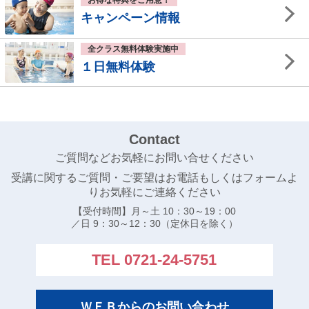
お得な特典をご用意！
技大会出場者
キャンペーン情報
浜名湾長水路選手権水泳競技大会
全クラス無料体験実施中
大阪府ジュニア水泳競技大会
１日無料体験
大阪府室内選手権水泳競技大会結果
第４４回全国ＪＯＣジュニアオリンピック夏季水泳競
技大結果
Contact
全国中学校水泳競技大会結果
ご質問などお気軽にお問い合せください
大阪ジュニア水泳競技大会結果
受講に関するご質問・ご要望はお電話もしくはフォームよ
りお気軽にご連絡ください
第４４回全国ＪＯＣジュニアオリンピック夏季水泳競
技大会 出場者
【受付時間】月～土 10：30～19：00
／日 9：30～12：30（定休日を除く）
第８９回日本高等学校選手権水泳競技大会 出場者
TEL 0721-24-5751
第６１回全国中学校水泳競技大会 出場者
大阪府選手権水泳競技大会 兼 国体選考会
日本選手権水泳競技大会 優勝 日本新記録樹立
ＷＥＢからのお問い合わせ