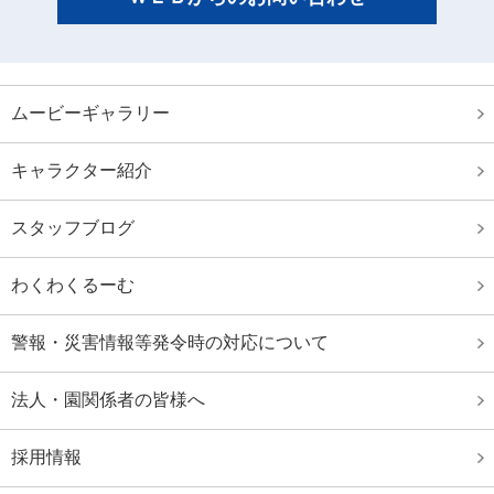
日本選手権水泳競技大会 出場者
全国JOCｼﾞｭﾆｱｵﾘﾝﾋﾟｯｸ春季大会 出場者
ジャパンオープン2020結果
ムービーギャラリー
大阪府室内選手権水泳競技大会
キャラクター紹介
第96回 日本選手権水泳競技大会結果
秋葉山選手権水泳競技大会
スタッフブログ
第96回 日本選手権水泳競技大会出場者
わくわくるーむ
第62回 日本選手権（２５ｍ）水泳競技大会出場者
大阪府春季室内水泳競技大会
警報・災害情報等発令時の対応について
大阪府ジュニア選手権水泳競技大会結果
法人・園関係者の皆様へ
大阪府選手権水泳競技大会
第４３回イトマン招待水泳競技大会
採用情報
いきいき茨城ゆめ国体第７４回 国民体育大会水泳競