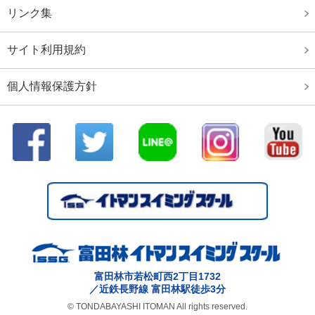
技大会出場者
リンク集
第１０回 アジアエージグループ選手権大会出場者
サイト利用規約
第74回国民体育大会水泳競技大会
第42回ＪＯＣジュニアオリンピックカップ夏季水泳競
個人情報保護方針
技大会
第87回日本高等学校選手権水泳競技大会結果
第87回日本高等学校選手権水泳競技大会
第42回全国JOCジュニアオリンピックカップ夏季水泳
競技大会 出場者
大阪府ジュニア選手権水泳競技大会結果
大阪府選手権水泳競技大会兼国体選考会結果
ジャパンオープン2019 結果
大阪春季室内水泳競技大会
富田林市若松町西2丁目1732
／近鉄長野線 富田林駅徒歩3分
関西選手権ジュニア水泳競技大会
© TONDABAYASHI ITOMAN All rights reserved.