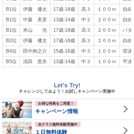
第１０回秋葉山選手権水泳競技大会
B1位
伊藤 優太
17歳-18歳
高３
１００ｍ
自由
第１１回紀州合同記録会
B1位
中森 美里
13歳-14歳
中２
２００ｍ
自由
大阪府室内水泳競技大会
B1位
米山 光
17歳-18歳
高３
２００ｍ
バタ
第７７回 いちご一会とちぎ国体 出場者
B2位
伊藤 優太
17歳-18歳
高３
２００ｍ
自由
夏の全国大会出場者
B4位
田中絢之介
15歳-16歳
中３
１００ｍ
背泳
大阪府ジュニア選手権水泳競技大会
B5位
浅田 恵衣
13歳-14歳
中３
１００ｍ
平泳
大阪府選手権水泳競技大会 兼 国体選考会
関西選手権ジュニア水泳競技大会結果
Let’s Try!
イトマンオープン２０２２東京都ジュニア長水路水泳
チャレンジしてみよう！お試しキャンペーン実施中
競技大会結果
関西選手権水路水泳競技大会結果
お得な特典をご用意！
キャンペーン情報
大阪府春季室内水泳競技大会結果
大阪ジュニア春季水泳競技大会結果
全クラス無料体験実施中
１日無料体験
第４４回全国ＪＯＣジュニアオリンピック春季水泳競