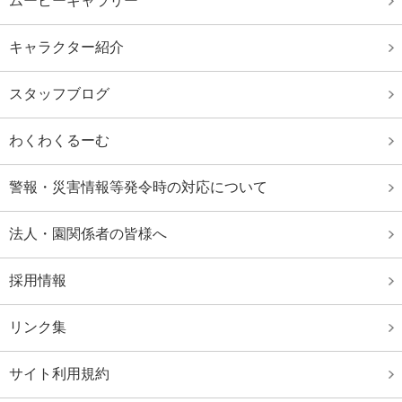
ムービーギャラリー
日本選手権水泳競技大会 出場者
キャラクター紹介
全国JOCｼﾞｭﾆｱｵﾘﾝﾋﾟｯｸ春季大会 出場者
ジャパンオープン2020結果
スタッフブログ
大阪府室内選手権水泳競技大会
わくわくるーむ
第96回 日本選手権水泳競技大会結果
秋葉山選手権水泳競技大会
警報・災害情報等発令時の対応について
第96回 日本選手権水泳競技大会出場者
法人・園関係者の皆様へ
第62回 日本選手権（２５ｍ）水泳競技大会出場者
大阪府春季室内水泳競技大会
採用情報
大阪府ジュニア選手権水泳競技大会結果
リンク集
大阪府選手権水泳競技大会
第４３回イトマン招待水泳競技大会
サイト利用規約
いきいき茨城ゆめ国体第７４回 国民体育大会水泳競