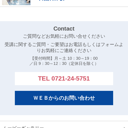
技大会出場者
浜名湾長水路選手権水泳競技大会
大阪府ジュニア水泳競技大会
Contact
大阪府室内選手権水泳競技大会結果
ご質問などお気軽にお問い合せください
受講に関するご質問・ご要望はお電話もしくはフォームよ
第４４回全国ＪＯＣジュニアオリンピック夏季水泳競
りお気軽にご連絡ください
技大結果
【受付時間】月～土 10：30～19：00
全国中学校水泳競技大会結果
／日 9：30～12：30（定休日を除く）
大阪ジュニア水泳競技大会結果
TEL 0721-24-5751
第４４回全国ＪＯＣジュニアオリンピック夏季水泳競
技大会 出場者
第８９回日本高等学校選手権水泳競技大会 出場者
ＷＥＢからのお問い合わせ
第６１回全国中学校水泳競技大会 出場者
大阪府選手権水泳競技大会 兼 国体選考会
日本選手権水泳競技大会 優勝 日本新記録樹立