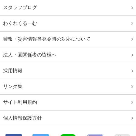
技大会出場者
スタッフブログ
浜名湾長水路選手権水泳競技大会
わくわくるーむ
大阪府ジュニア水泳競技大会
大阪府室内選手権水泳競技大会結果
警報・災害情報等発令時の対応について
第４４回全国ＪＯＣジュニアオリンピック夏季水泳競
技大結果
法人・園関係者の皆様へ
全国中学校水泳競技大会結果
採用情報
大阪ジュニア水泳競技大会結果
第４４回全国ＪＯＣジュニアオリンピック夏季水泳競
リンク集
技大会 出場者
サイト利用規約
第８９回日本高等学校選手権水泳競技大会 出場者
第６１回全国中学校水泳競技大会 出場者
個人情報保護方針
大阪府選手権水泳競技大会 兼 国体選考会
日本選手権水泳競技大会 優勝 日本新記録樹立