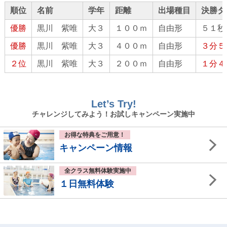
関西選手権水泳競技大会結果
順位
名前
学年
距離
出場種目
決勝タ
大阪府春季室内水泳競技大会結果
優勝
黒川 紫唯
大３
１００ｍ
自由形
５１秒
第45回全国JOCジュニアオリンピックカップ春季大会
優勝
黒川 紫唯
大３
４００ｍ
自由形
３分５
結果
２位
黒川 紫唯
大３
２００ｍ
自由形
１分４
第45回全国JOCジュニアオリンピックカップ 春季水泳
競技大会
第４０回浜名湾長水路選手権水泳競技大会
Let’s Try!
チャレンジしてみよう！お試しキャンペーン実施中
第８回わかやまオープン水泳競技大会
第１回大体大オープン水泳競技大会
お得な特典をご用意！
キャンペーン情報
第９９回日本選手権水泳競技大会出場者
大阪ジュニア水泳競技大会
全クラス無料体験実施中
１日無料体験
第53回東京スイミングセンター優秀選手招待水泳競技
大会
ジャパンオープン2020結果