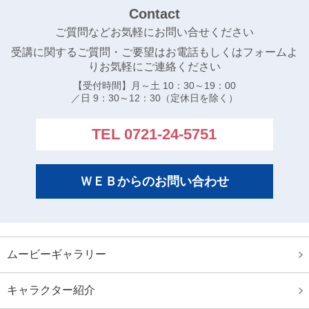
第１０回秋葉山選手権水泳競技大会
Contact
第１１回紀州合同記録会
ご質問などお気軽にお問い合せください
受講に関するご質問・ご要望はお電話もしくはフォームよ
大阪府室内水泳競技大会
りお気軽にご連絡ください
第７７回 いちご一会とちぎ国体 出場者
【受付時間】月～土 10：30～19：00
／日 9：30～12：30（定休日を除く）
夏の全国大会出場者
大阪府ジュニア選手権水泳競技大会
TEL 0721-24-5751
大阪府選手権水泳競技大会 兼 国体選考会
関西選手権ジュニア水泳競技大会結果
ＷＥＢからのお問い合わせ
イトマンオープン２０２２東京都ジュニア長水路水泳
競技大会結果
関西選手権水路水泳競技大会結果
ムービーギャラリー
大阪府春季室内水泳競技大会結果
大阪ジュニア春季水泳競技大会結果
キャラクター紹介
第４４回全国ＪＯＣジュニアオリンピック春季水泳競