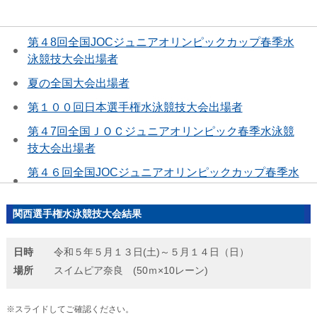
第４8回全国JOCジュニアオリンピックカップ春季水
泳競技大会出場者
夏の全国大会出場者
第１００回日本選手権水泳競技大会出場者
第４7回全国ＪＯＣジュニアオリンピック春季水泳競
技大会出場者
第４６回全国JOCジュニアオリンピックカップ春季水
泳競技大会出場者
国際大会代表選考会出場者
関西選手権水泳競技大会結果
大阪府ジュニア選手権水泳競技大会結果
日時
令和５年５月１３日(土)～５月１４日（日）
西大阪地区AB級水泳競技大会結果
場所
スイムピア奈良 (50ｍ×10レーン)
イトマンオープン２０２３東京都ジュニア長水路水泳
競技大会結果
※スライドしてご確認ください。