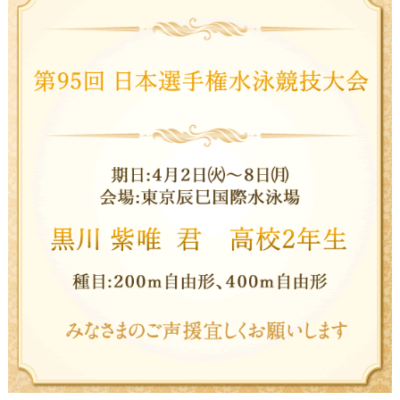
関西選手権水泳競技大会結果
大阪府春季室内水泳競技大会結果
第45回全国JOCジュニアオリンピックカップ春季大会
結果
第45回全国JOCジュニアオリンピックカップ 春季水泳
競技大会
第４０回浜名湾長水路選手権水泳競技大会
第８回わかやまオープン水泳競技大会
第１回大体大オープン水泳競技大会
第９９回日本選手権水泳競技大会出場者
大阪ジュニア水泳競技大会
第53回東京スイミングセンター優秀選手招待水泳競技
大会
ジャパンオープン2020結果