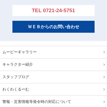
技大会出場者
TEL 0721-24-5751
浜名湾長水路選手権水泳競技大会
大阪府ジュニア水泳競技大会
ＷＥＢからのお問い合わせ
大阪府室内選手権水泳競技大会結果
第４４回全国ＪＯＣジュニアオリンピック夏季水泳競
技大結果
全国中学校水泳競技大会結果
ムービーギャラリー
大阪ジュニア水泳競技大会結果
キャラクター紹介
第４４回全国ＪＯＣジュニアオリンピック夏季水泳競
技大会 出場者
スタッフブログ
第８９回日本高等学校選手権水泳競技大会 出場者
わくわくるーむ
第６１回全国中学校水泳競技大会 出場者
大阪府選手権水泳競技大会 兼 国体選考会
警報・災害情報等発令時の対応について
日本選手権水泳競技大会 優勝 日本新記録樹立