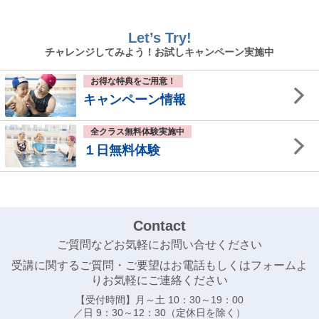
第１０回秋葉山選手権水泳競技大会
第１１回紀州合同記録会
Let’s Try!
チャレンジしてみよう！お試しキャンペーン実施中
大阪府室内水泳競技大会
第７７回 いちご一会とちぎ国体 出場者
お得な特典をご用意！
キャンペーン情報
夏の全国大会出場者
大阪府ジュニア選手権水泳競技大会
全クラス無料体験実施中
１日無料体験
大阪府選手権水泳競技大会 兼 国体選考会
関西選手権ジュニア水泳競技大会結果
イトマンオープン２０２２東京都ジュニア長水路水泳
競技大会結果
Contact
関西選手権水路水泳競技大会結果
ご質問などお気軽にお問い合せください
受講に関するご質問・ご要望はお電話もしくはフォームよ
大阪府春季室内水泳競技大会結果
りお気軽にご連絡ください
大阪ジュニア春季水泳競技大会結果
【受付時間】月～土 10：30～19：00
／日 9：30～12：30（定休日を除く）
第４４回全国ＪＯＣジュニアオリンピック春季水泳競