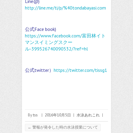
Line@)
http://line.me/ti/p/%40tondabayasi.com
公式Face book)
https://www.facebook.com/富田林イト
マンスイミングスクー
ル-399526740090532/?ref=hl
公式twitter）
https://twitter.com/tissg1
By
tss
|
2016年10月5日
|
水泳あれこれ
|
←
警報が発令した時の水泳授業について