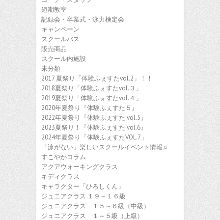
短期教室
記録会・卒業式・泳力検定会
キャンペーン
スクールバス
販売商品
スクール内施設
未分類
2017 夏祭り「体験ふぇすたvol.2」！！
2018夏祭り「体験ふぇすたvol.３」
2019夏祭り「体験ふぇすたvol.４」
2020年夏祭り『体験ふぇすた５』
2022年夏祭り『体験ふぇすた vol.5』
2023夏祭り！『体験ふぇすた vol.6』
2024年夏祭り「体験ふぇすたVOL.7」
「泳がない」楽しいスクールイベント情報♫
すこやかコラム
アクアウォーキングクラス
キディクラス
キャラクター「ひろしくん」
ジュニアクラス １９～１６級
ジュニアクラス １５～６級（中級）
ジュニアクラス １～５級（上級）