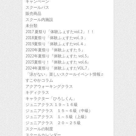
キャンペーン
スクールバス
販売商品
スクール内施設
未分類
2017 夏祭り「体験ふぇすたvol.2」！！
2018夏祭り「体験ふぇすたvol.３」
2019夏祭り「体験ふぇすたvol.４」
2020年夏祭り『体験ふぇすた５』
2022年夏祭り『体験ふぇすた vol.5』
2023夏祭り！『体験ふぇすた vol.6』
2024年夏祭り「体験ふぇすたVOL.7」
「泳がない」楽しいスクールイベント情報♫
すこやかコラム
アクアウォーキングクラス
キディクラス
キャラクター「ひろしくん」
ジュニアクラス １９～１６級
ジュニアクラス １５～６級（中級）
ジュニアクラス １～５級（上級）
ジュニアクラス ２０～２５級
スクールの制度
スクールカレンダー