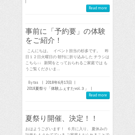
|
Read more
事前に「予約要」の体験
をご紹介！
こんにちは。 イベント担当の杉多です。 昨
日１２日火曜日の 朝刊に折り込みした チラシは
こちら↓↓ 新聞をとっておられるご家庭では も
うご覧くださいま…
By
tss
|
2018年6月13日
|
2018夏祭り「体験ふぇすたvol.３」
|
Read more
夏祭り開催、決定！！
おはようございます！ ６月に入り、 夏休みの
計画を もうたてている ご家庭もおられることで