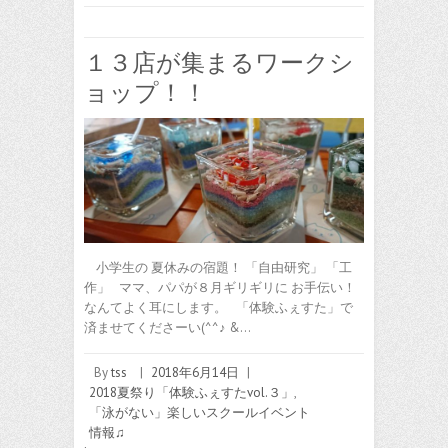
１３店が集まるワークシ
ョップ！！
小学生の 夏休みの宿題！ 「自由研究」 「工
作」 ママ、パパが８月ギリギリに お手伝い！
なんてよく耳にします。 「体験ふぇすた」で
済ませてくださーい(^^♪ &…
By
tss
|
2018年6月14日
|
2018夏祭り「体験ふぇすたvol.３」
,
「泳がない」楽しいスクールイベント
情報♫