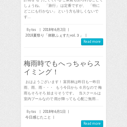
しょうね。 「旅行」 は定番ですが、 「特に
どこにも行かない」 という方も珍しくないで
す…
By
tss
|
2018年6月2日
|
2018夏祭り「体験ふぇすたvol.３」
|
Read more
梅雨時でもへっちゃらス
イミング！
おはようございます！ 富田林は昨日も一昨日
雨、雨、雨・・・ もう今日から ６月なので 梅
雨もそろそろ 始まりそうです。 当スクールは
室内プールなので 雨が降っても 心配ご無用…
By
tss
|
2018年6月1日
|
今日感じたこと
|
Read more