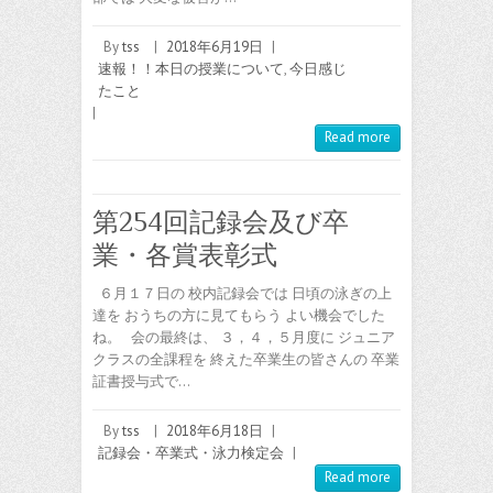
By
tss
|
2018年6月19日
|
速報！！本日の授業について
,
今日感じ
たこと
|
Read more
第254回記録会及び卒
業・各賞表彰式
６月１７日の 校内記録会では 日頃の泳ぎの上
達を おうちの方に見てもらう よい機会でした
ね。 会の最終は、 ３，４，５月度に ジュニア
クラスの全課程を 終えた卒業生の皆さんの 卒業
証書授与式で…
By
tss
|
2018年6月18日
|
記録会・卒業式・泳力検定会
|
Read more