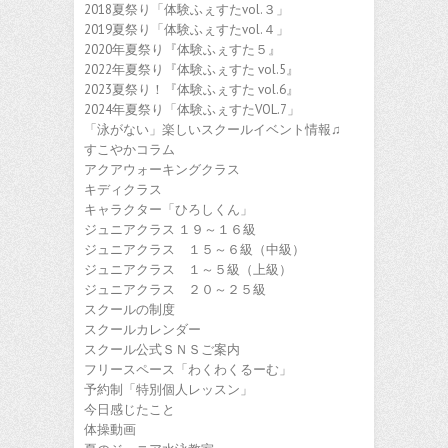
2018夏祭り「体験ふぇすたvol.３」
2019夏祭り「体験ふぇすたvol.４」
2020年夏祭り『体験ふぇすた５』
2022年夏祭り『体験ふぇすた vol.5』
2023夏祭り！『体験ふぇすた vol.6』
2024年夏祭り「体験ふぇすたVOL.7」
「泳がない」楽しいスクールイベント情報♫
すこやかコラム
アクアウォーキングクラス
キディクラス
キャラクター「ひろしくん」
ジュニアクラス １９～１６級
ジュニアクラス １５～６級（中級）
ジュニアクラス １～５級（上級）
ジュニアクラス ２０～２５級
スクールの制度
スクールカレンダー
スクール公式ＳＮＳご案内
フリースペース「わくわくるーむ」
予約制「特別個人レッスン」
今日感じたこと
体操動画