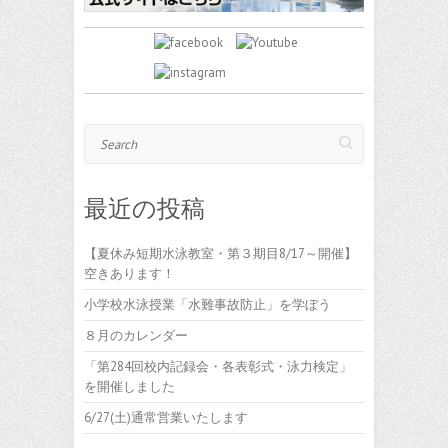
Search
最近の投稿
【夏休み短期水泳教室・第３期目8/17～開催】
空きあります！
小学校水泳授業「水難事故防止」を学ぼう
８月のカレンダー
「第284回校内記録会・各表彰式・泳力検定」
を開催しました
6/27(土)通常営業いたします