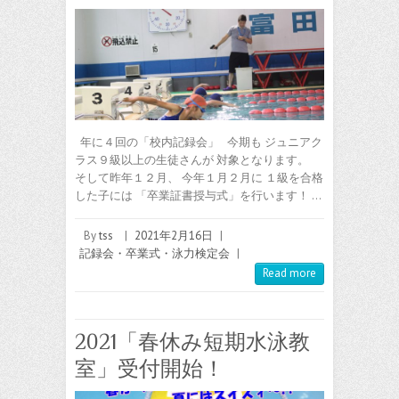
年に４回の「校内記録会」 今期も ジュニアク
ラス９級以上の生徒さんが 対象となります。
そして昨年１２月、 今年１月２月に １級を合格
した子には 「卒業証書授与式」を行います！ …
By
tss
|
2021年2月16日
|
記録会・卒業式・泳力検定会
|
Read more
2021「春休み短期水泳教
室」受付開始！