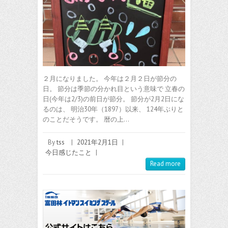
２月になりました。 今年は２月２日が節分の
日。 節分は季節の分かれ目という意味で 立春の
日(今年は2/3)の前日が節分。 節分が2月2日にな
るのは、 明治30年（1897）以来、 124年ぶりと
のことだそうです。 暦の上…
By
tss
|
2021年2月1日
|
今日感じたこと
|
Read more