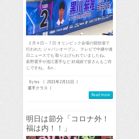
２月４日～７日 オリンピック会場の競技場で
行われた ジャパンオープン。 テレビで中継や連
日ニュースでも 取り上げられていましたね。
萩野選手や池江選手など 好成績で皆さんもご存
じですね。 &n…
By
tss
|
2021年2月11日
|
選手クラス
|
Read more
明日は節分「コロナ外！
福は内！！」