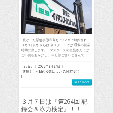
長かった緊急事態宣言も ２/２８で解除され、
３月１日(月)からは 当スクールでは 通常の授業
時間に戻します。 マスターズの生徒さんには
ご不便をおかけし、 申し訳ございませんで…
By
tss
|
2021年2月27日
|
速報！！本日の授業について
,
臨時要項
|
Read more
３月７日は『第264回 記
録会＆泳力検定』！！