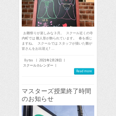
お雛祭りが楽しみな３月。 スクール近くの寺
内町では 雛人形が飾られています。 春を感じ
ますね。 スクールでは スタッフが描いた雛が
皆さんをお出迎え? …
By
tss
|
2021年2月28日
|
スクールカレンダー
|
Read more
マスターズ授業終了時間
のお知らせ