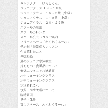
キャラクター「ひろしくん」
ジュニアクラス １９～１６級
ジュニアクラス １５～６級（中級）
ジュニアクラス １～５級（上級）
ジュニアクラス ２０～２５級
スクールの制度
スクールカレンダー
スクール公式ＳＮＳご案内
フリースペース「わくわくるーむ」
予約制「特別個人レッスン」
今日感じたこと
体操動画
夏のジュニア水泳教室
持ちもの・貴重品について
春休みジュニア水泳教室
水中ウォーキングクラス
水中ウォーキングクラス
水泳あれこれ
水質・衛生管理について
臨時要項
見学・体験
貸しスペース「わくわくるーむ」