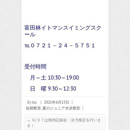
富田林イトマンスイミングスク
ール
℡０７２１－２４－５７５１
受付時間
月～土 10:30～19:00
日 曜 9:30～12:30
By
tss
|
2021年6月15日
|
短期教室
,
夏のジュニア水泳教室
|
←
６/２７は校内記録会・泳力検定を行いま
す！