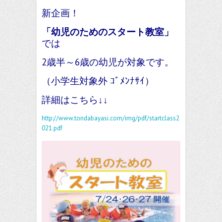
新企画！
「幼児のためのスタート教室」
では
2歳半～6歳の幼児が対象です。
（
小学生対象外 ｺﾞﾒﾝﾅｻｲ）
詳細はこちら↓↓
http://www.tondabayasi.com/img/pdf/startclass2
021.pdf