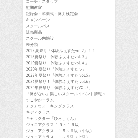
コーチ・スタッフ
短期教室
記録会・卒業式・泳力検定会
キャンペーン
スクールバス
販売商品
スクール内施設
未分類
2017 夏祭り「体験ふぇすたvol.2」！！
2018夏祭り「体験ふぇすたvol.３」
2019夏祭り「体験ふぇすたvol.４」
2020年夏祭り『体験ふぇすた５』
2022年夏祭り『体験ふぇすた vol.5』
2023夏祭り！『体験ふぇすた vol.6』
2024年夏祭り「体験ふぇすたVOL.7」
「泳がない」楽しいスクールイベント情報♫
すこやかコラム
アクアウォーキングクラス
キディクラス
キャラクター「ひろしくん」
ジュニアクラス １９～１６級
ジュニアクラス １５～６級（中級）
ジュニアクラス １～５級（上級）