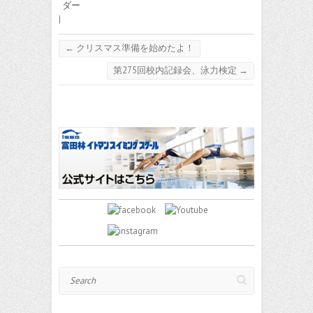
ダー
|
←
クリスマス準備を始めたよ！
第275回校内記録会、泳力検定
→
Search