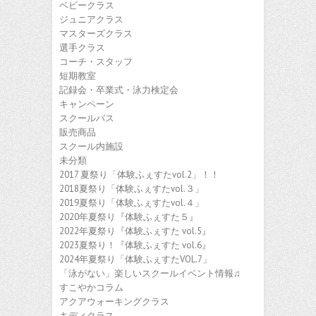
ベビークラス
ジュニアクラス
マスターズクラス
選手クラス
コーチ・スタッフ
短期教室
記録会・卒業式・泳力検定会
キャンペーン
スクールバス
販売商品
スクール内施設
未分類
2017 夏祭り「体験ふぇすたvol.2」！！
2018夏祭り「体験ふぇすたvol.３」
2019夏祭り「体験ふぇすたvol.４」
2020年夏祭り『体験ふぇすた５』
2022年夏祭り『体験ふぇすた vol.5』
2023夏祭り！『体験ふぇすた vol.6』
2024年夏祭り「体験ふぇすたVOL.7」
「泳がない」楽しいスクールイベント情報♫
すこやかコラム
アクアウォーキングクラス
キディクラス