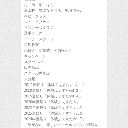
お弁当、朝ごはん
富田林！気になるお店・地域情報♪
ベビークラス
ジュニアクラス
マスターズクラス
選手クラス
コーチ・スタッフ
短期教室
記録会・卒業式・泳力検定会
キャンペーン
スクールバス
販売商品
スクール内施設
未分類
2017 夏祭り「体験ふぇすたvol.2」！！
2018夏祭り「体験ふぇすたvol.３」
2019夏祭り「体験ふぇすたvol.４」
2020年夏祭り『体験ふぇすた５』
2022年夏祭り『体験ふぇすた vol.5』
2023夏祭り！『体験ふぇすた vol.6』
2024年夏祭り「体験ふぇすたVOL.7」
「泳がない」楽しいスクールイベント情報♫