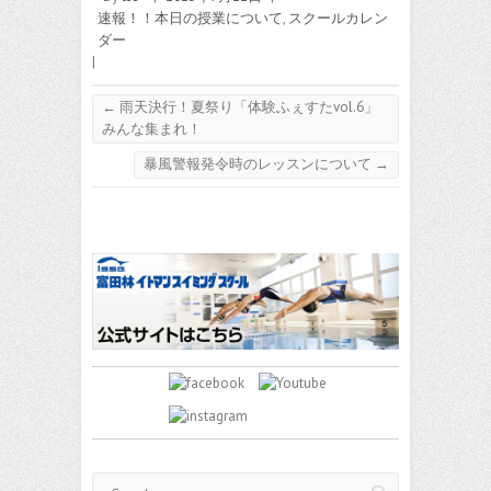
速報！！本日の授業について
,
スクールカレン
ダー
|
←
雨天決行！夏祭り「体験ふぇすたvol.6」
みんな集まれ！
暴風警報発令時のレッスンについて
→
Search