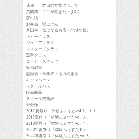
速報！！本日の授業について
質問箱 ここが聞きたいQ＆A
忘れ物
お弁当、朝ごはん
富田林！気になるお店・地域情報♪
ベビークラス
ジュニアクラス
マスターズクラス
選手クラス
コーチ・スタッフ
短期教室
記録会・卒業式・泳力検定会
キャンペーン
スクールバス
販売商品
スクール内施設
未分類
2017 夏祭り「体験ふぇすたvol.2」！！
2018夏祭り「体験ふぇすたvol.３」
2019夏祭り「体験ふぇすたvol.４」
2020年夏祭り『体験ふぇすた５』
2022年夏祭り『体験ふぇすた vol.5』