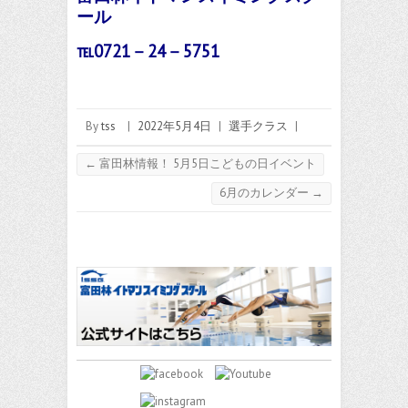
ール
℡0721－24－5751
By
tss
|
2022年5月4日
|
選手クラス
|
←
富田林情報！ 5月5日こどもの日イベント
6月のカレンダー
→