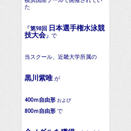
横浜国際プールで開催されてい
た
日本選手権水泳競
「第98回
技大会
」
で
当スクール、近畿大学所属の
黒川紫唯
が
400ｍ自由形
および
800ｍ自由形
で