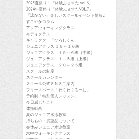
2023夏祭り！『体験ふぇすた vol.6』
2024年夏祭り「体験ふぇすたVOL.7」
「泳がない」楽しいスクールイベント情報♫
すこやかコラム
アクアウォーキングクラス
キディクラス
キャラクター「ひろしくん」
ジュニアクラス １９～１６級
ジュニアクラス １５～６級（中級）
ジュニアクラス １～５級（上級）
ジュニアクラス ２０～２５級
スクールの制度
スクールカレンダー
スクール公式ＳＮＳご案内
フリースペース「わくわくるーむ」
予約制「特別個人レッスン」
今日感じたこと
体操動画
夏のジュニア水泳教室
持ちもの・貴重品について
春休みジュニア水泳教室
水中ウォーキングクラス