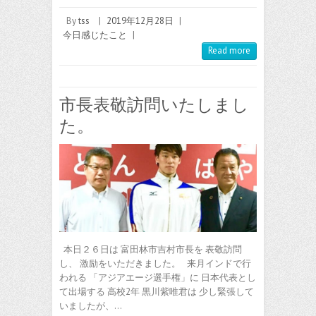
By
tss
|
2019年12月28日
|
今日感じたこと
|
Read more
市長表敬訪問いたしまし
た。
本日２６日は 富田林市吉村市長を 表敬訪問
し、 激励をいただきました。 来月インドで行
われる 「アジアエージ選手権」に 日本代表とし
て出場する 高校2年 黒川紫唯君は 少し緊張して
いましたが、…