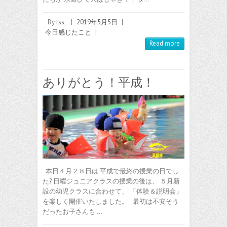
By
tss
|
2019年5月5日
|
今日感じたこと
|
Read more
ありがとう！平成！
本日４月２８日は 平成で最終の授業の日でし
た? 日曜ジュニアクラスの授業の後は、 ５月新
設の幼児クラスに合わせて、 「体験＆説明会」
を楽しく開催いたしました。 最初は不安そう
だったお子さんも …