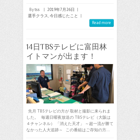
By
tss
|
2019年7月26日
|
選手クラス
,
今日感じたこと
|
Read more
14日TBSテレビに富田林
イトマンが出ます！
先月 TBSテレビの方が 取材と撮影に来られま
した。 毎週日曜夜放送の TBSテレビ（大阪は
４チャンネル） 「消えた天才」 ～超一流が勝て
なかった人大追跡～ この番組はご存知の方…