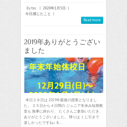
By
tss
|
2020年1月5日
|
今日感じたこと
|
Read more
2019年ありがとうござい
ました
本日２８日は 2019年最後の授業となりまし
た。 ２５日から４日間の ジュニア冬休み短期教
室も 無事に終わり、 たくさんご参加いただき、
ありがとうございました。 帰りは くじ引きで
楽しかったですね♪ &…