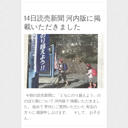
14日読売新聞 河内版に掲
載いただきました
今朝の読売新聞に 「ともにのり越えよう」の
のぼり旗について 河内版で 掲載いただきまし
た。 改めて 寄付にご賛同いただいた 有志の
方々に 感謝申し上げます。 そして、 お子さ
ん…