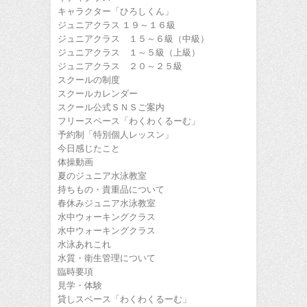
キャラクター「ひろしくん」
ジュニアクラス １９～１６級
ジュニアクラス １５～６級（中級）
ジュニアクラス １～５級（上級）
ジュニアクラス ２０～２５級
スクールの制度
スクールカレンダー
スクール公式ＳＮＳご案内
フリースペース「わくわくるーむ」
予約制「特別個人レッスン」
今日感じたこと
体操動画
夏のジュニア水泳教室
持ちもの・貴重品について
春休みジュニア水泳教室
水中ウォーキングクラス
水中ウォーキングクラス
水泳あれこれ
水質・衛生管理について
臨時要項
見学・体験
貸しスペース「わくわくるーむ」