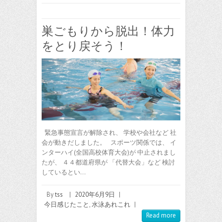
巣ごもりから脱出！体力
をとり戻そう！
緊急事態宣言が解除され、 学校や会社など 社
会が動きだしました。 スポーツ関係では、 イ
ンターハイ(全国高校体育大会)が 中止されまし
たが、 ４４都道府県が 「代替大会」など 検討
しているとい…
By
tss
|
2020年6月9日
|
今日感じたこと
,
水泳あれこれ
|
Read more