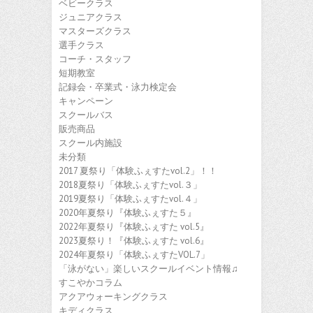
ベビークラス
ジュニアクラス
マスターズクラス
選手クラス
コーチ・スタッフ
短期教室
記録会・卒業式・泳力検定会
キャンペーン
スクールバス
販売商品
スクール内施設
未分類
2017 夏祭り「体験ふぇすたvol.2」！！
2018夏祭り「体験ふぇすたvol.３」
2019夏祭り「体験ふぇすたvol.４」
2020年夏祭り『体験ふぇすた５』
2022年夏祭り『体験ふぇすた vol.5』
2023夏祭り！『体験ふぇすた vol.6』
2024年夏祭り「体験ふぇすたVOL.7」
「泳がない」楽しいスクールイベント情報♫
すこやかコラム
アクアウォーキングクラス
キディクラス