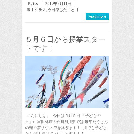
By
tss
|
2019年7月11日
|
選手クラス
,
今日感じたこと
|
Read more
５月６日から授業スター
トです！
こんにちは。 今日は５月５日 「子どもの
日」? 富田林市の石川河川敷では 毎年たくさん
の鯉のぼりが 大空を泳ぎます！ 川でも子ども
たちが 水遊びで大はしゃぎ！！ &…