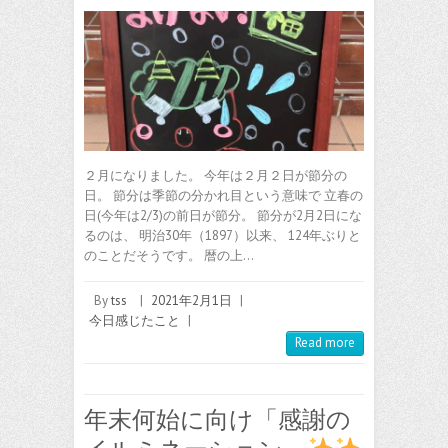
２月になりました。 今年は２月２日が節分の
日。 節分は季節の分かれ目という意味で 立春の
日(今年は2/3)の前日が節分。 節分が2月2日にな
るのは、 明治30年（1897）以来、 124年ぶりと
のことだそうです。 暦の上…
By
tss
|
2021年2月1日
|
今日感じたこと
|
Read more
年末何始に向け「感謝の