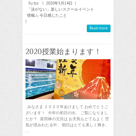
By
tss
|
2020年5月14日
|
「泳がない」楽しいスクールイベント
情報♫
,
今日感じたこと
|
Read more
2020授業始まります！
みなさま ２０２０年あけまして おめでとうご
ざいます！ 今年の初日の出、 ご覧になりまし
たか？ 富田林の元旦は お天気もとてもよく 空
気が澄みわたる中、 朝日はとても美しく輝き、
…