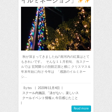
イルミネーション」
秋が深まってきましたね? 南河内の紅葉はとて
もきれいです。 そんな１１月初旬、 当スクー
ルでは 玄関隣りの別館正面と横に クリスマス＆
年末年始に向け 今年は 「感謝のイルミネー
シ…
By
tss
|
2020年11月4日
|
スクール内施設
,
「泳がない」楽しいス
クールイベント情報♫
,
今日感じたこと
|
Read more