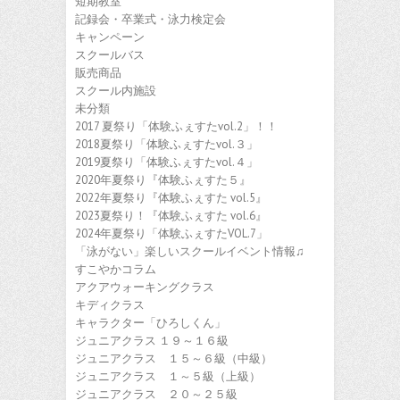
短期教室
記録会・卒業式・泳力検定会
キャンペーン
スクールバス
販売商品
スクール内施設
未分類
2017 夏祭り「体験ふぇすたvol.2」！！
2018夏祭り「体験ふぇすたvol.３」
2019夏祭り「体験ふぇすたvol.４」
2020年夏祭り『体験ふぇすた５』
2022年夏祭り『体験ふぇすた vol.5』
2023夏祭り！『体験ふぇすた vol.6』
2024年夏祭り「体験ふぇすたVOL.7」
「泳がない」楽しいスクールイベント情報♫
すこやかコラム
アクアウォーキングクラス
キディクラス
キャラクター「ひろしくん」
ジュニアクラス １９～１６級
ジュニアクラス １５～６級（中級）
ジュニアクラス １～５級（上級）
ジュニアクラス ２０～２５級