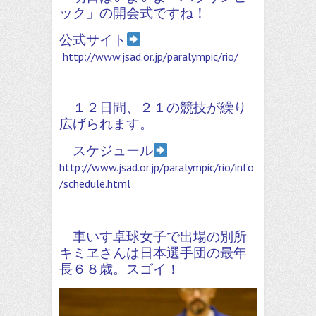
ック」の開会式ですね！
公式サイト
http://www.jsad.or.jp/paralympic/rio/
１２日間、２１の競技が繰り
広げられます。
スケジュール
http://www.jsad.or.jp/paralympic/rio/info
/schedule.html
車いす卓球女子で出場の別所
キミヱさんは日本選手団の最年
長６８歳。スゴイ！