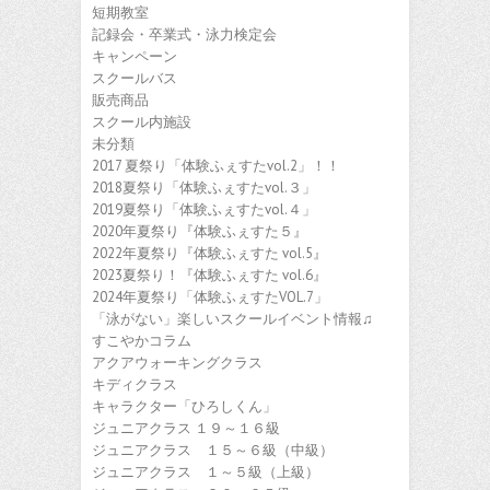
短期教室
記録会・卒業式・泳力検定会
キャンペーン
スクールバス
販売商品
スクール内施設
未分類
2017 夏祭り「体験ふぇすたvol.2」！！
2018夏祭り「体験ふぇすたvol.３」
2019夏祭り「体験ふぇすたvol.４」
2020年夏祭り『体験ふぇすた５』
2022年夏祭り『体験ふぇすた vol.5』
2023夏祭り！『体験ふぇすた vol.6』
2024年夏祭り「体験ふぇすたVOL.7」
「泳がない」楽しいスクールイベント情報♫
すこやかコラム
アクアウォーキングクラス
キディクラス
キャラクター「ひろしくん」
ジュニアクラス １９～１６級
ジュニアクラス １５～６級（中級）
ジュニアクラス １～５級（上級）